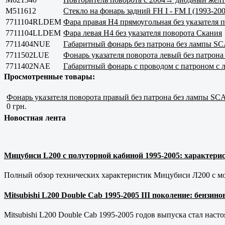
M511612
Стекло на фонарь задний FH I - FM I (1993-200
7711104RLDEM
Фара правая H4 прямоугольная без указателя 
7711104LLDEM
Фара левая H4 без указателя поворота Скания
7711404NUE
Габаритный фонарь без патрона без лампы S
7711502LUE
Фонарь указателя поворота левый без патрон
7711402NAE
Габаритный фонарь с проводом с патроном с
Просмотренные товары:
Фонарь указателя поворота правый без патрона без лампы S
0 грн.
Новостная лента
Мицубиси L200 с полуторной кабиной 1995-2005: характерис
Полный обзор технических характеристик Мицубиси Л200 с мот
Mitsubishi L200 Double Cab 1995-2005 III поколение: бензи
Mitsubishi L200 Double Cab 1995-2005 годов выпуска стал наст