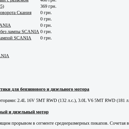
5)
369 грн.
поворота Скания
0 грн.
0 грн.
CANIA
0 грн.
а без лампы SCANIA
0 грн.
 лампой SCANIA
0 грн.
CANIA
тики для бензинового и дизельного мотора
орами: 2.4L 16V 5MT RWD (132 л.с.), 3.0L V6 5MT RWD (181 л.
новый и дизельный мотор
оящим прорывом в сегменте среднеразмерных пикапов. Сочетая в 