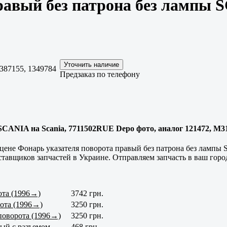
равый без патрона без лампы 
387155, 1349784
Предзаказ по телефону
CANIA на Scania, 7711502RUE Depo фото, аналог 121472, M313
цене Фонарь указателя поворота правый без патрона без лампы
тавщиков запчастей в Украине. Отправляем запчасть в ваш горо
ота (1996→)
3742 грн.
рота (1996→)
3250 грн.
 поворота (1996→)
3250 грн.
ый с разъемом
468 грн.