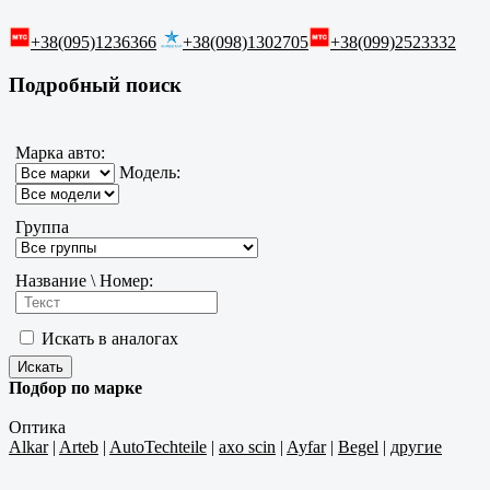
+38(095)1236366
+38(098)1302705
+38(099)2523332
Подробный поиск
Марка авто:
Модель:
Группа
Название \ Номер:
Искать в аналогах
Подбор по марке
Оптика
Alkar
|
Arteb
|
AutoTechteile
|
axo scin
|
Ayfar
|
Begel
|
другие