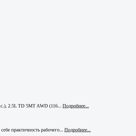
с.), 2.5L TD 5MT AWD (116...
Подробнее...
себе практичность рабочего...
Подробнее...