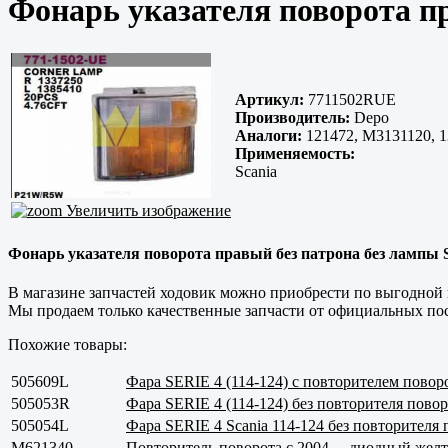
Фонарь указателя поворота п
Артикул:
7711502RUE
Производитель:
Depo
Аналоги:
121472, M3131120, 1
Применяемость:
Scania
Увеличить изображение
Фонарь указателя поворота правый без патрона без лампы S
В магазине запчастей ходовик можно приобрести по выгодной 
Мы продаем только
качественные
запчасти от официальных пос
Похожие товары:
505609L
Фара SERIE 4 (114-124) с повторителем повор
505053R
Фара SERIE 4 (114-124) без повторителя пово
505054L
Фара SERIE 4 Scania 114-124 без повторителя
M621340
Повторитель поворота с 2004→ диодный желт