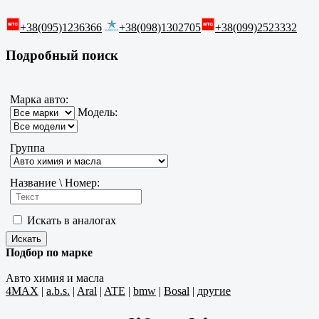
+38(095)1236366
+38(098)1302705
+38(099)2523332
Подробный поиск
Марка авто:
Модель:
Группа
Название \ Номер:
Искать в аналогах
Подбор по марке
Авто химия и масла
4MAX
|
a.b.s.
|
Aral
|
ATE
|
bmw
|
Bosal
|
другие