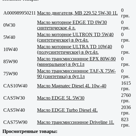
0
A000989950211
Масло двигателя, MB 229.52 5W-30 1L
грн.
Масло моторное EDGE TD 0W30
0
0W30
синтетическое 4 л.
грн.
Масло моторное ULTRON TD 5W40
0
5W40
(синтетическое) в бут.4л.
грн.
Масло моторное ULTRA TD 10W40
0
10W40
(полусинтетическое) в бут.4л.
грн.
Масло трансмиссионное EPX 80W-90
0
85W90
(минеральное) в бут.1л
грн.
Масло трансмиссионное TAF-X 75W-
0
75W90
90 (синтетика) в бут.1л
грн.
1615
CAS10W40
Масло Magnatec Diesel 4L 10w-40
грн.
2760
CAS5W30
Масло EDGE 5L 5W30
грн.
2036
CAS5W40
Масло EDGE Turbo Diesel 4L
грн.
823
CAS75W90
Масло трансмиссионное Driveline 1L
грн.
Просмотренные товары: