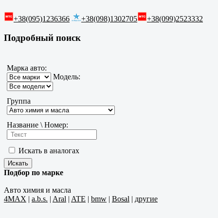
+38(095)1236366
+38(098)1302705
+38(099)2523332
Подробный поиск
Марка авто:
Модель:
Группа
Название \ Номер:
Искать в аналогах
Подбор по марке
Авто химия и масла
4MAX
|
a.b.s.
|
Aral
|
ATE
|
bmw
|
Bosal
|
другие