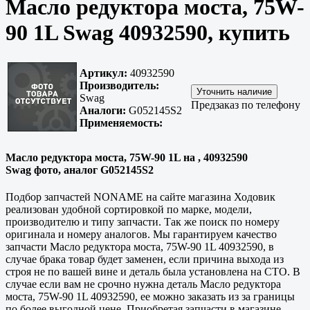
Масло редуктора моста, 75W-
90 1L Swag 40932590, купить
Артикул:
40932590
Производитель:
Swag
Предзаказ по телефону
Аналоги:
G052145S2
Применяемость:
Масло редуктора моста, 75W-90 1L на , 40932590
Swag фото, аналог G052145S2
Подбор запчастей NONAME на сайте магазина Ходовик
реализован удобной сортировкой по марке, модели,
производителю и типу запчасти. Так же поиск по номеру
оригинала и номеру аналогов. Мы гарантируем качество
запчасти Масло редуктора моста, 75W-90 1L 40932590, в
случае брака товар будет заменен, если причина выхода из
строя не по вашей вине и деталь была установлена на СТО. В
случае если вам не срочно нужна деталь Масло редуктора
моста, 75W-90 1L 40932590, ее можно заказать из за границы
по более выгодной цене. Приобретая запчасти в магазине