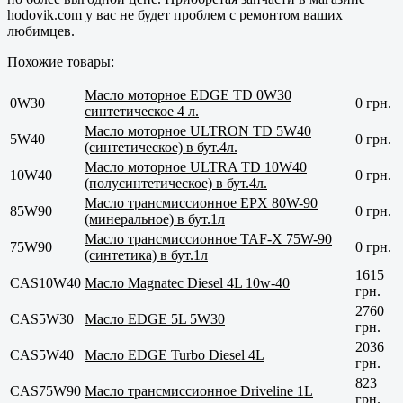
hodovik.com у вас не будет проблем с ремонтом ваших
любимцев.
Похожие товары:
Масло моторное EDGE TD 0W30
0W30
0 грн.
синтетическое 4 л.
Масло моторное ULTRON TD 5W40
5W40
0 грн.
(синтетическое) в бут.4л.
Масло моторное ULTRA TD 10W40
10W40
0 грн.
(полусинтетическое) в бут.4л.
Масло трансмиссионное EPX 80W-90
85W90
0 грн.
(минеральное) в бут.1л
Масло трансмиссионное TAF-X 75W-90
75W90
0 грн.
(синтетика) в бут.1л
1615
CAS10W40
Масло Magnatec Diesel 4L 10w-40
грн.
2760
CAS5W30
Масло EDGE 5L 5W30
грн.
2036
CAS5W40
Масло EDGE Turbo Diesel 4L
грн.
823
CAS75W90
Масло трансмиссионное Driveline 1L
грн.