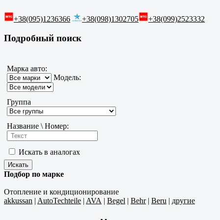
+38(095)1236366
+38(098)1302705
+38(099)2523332
Подробный поиск
Марка авто:
Модель:
Группа
Название \ Номер:
Искать в аналогах
Подбор по марке
Отопление и кондиционирование
akkussan
|
AutoTechteile
|
AVA
|
Begel
|
Behr
|
Beru
|
другие