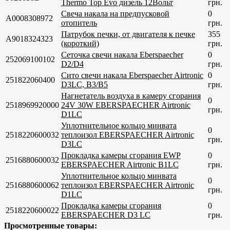
Thermo Top Evo дизель 12Вольт
грн.
Свеча накала на предпусковой
0
A0008308972
отопитель
грн.
Патрубок печки, от двигателя к печке
355
A9018324323
(короткий)
грн.
Сеточка свечи накала Eberspaecher
0
252069100102
D2/D4
грн.
Сито свечи накала Eberspaecher Airtronic
0
251822060400
D3LC, В3/B5
грн.
Нагнетатель воздуха в камеру сгорания
0
2518969920000
24V 30W EBERSPAECHER Airtronic
грн.
D1LC
Уплотнительное кольцо минвата
0
2518220600032
теплоизол EBERSPAECHER Airtronic
грн.
D3LC
Прокладка камеры сгорания EWP
0
2516880600032
EBERSPAECHER Airtronic B1LC
грн.
Уплотнительное кольцо минвата
0
2516880600062
теплоизол EBERSPAECHER Airtronic
грн.
D1LC
Прокладка камеры сгорания
0
2518220600022
EBERSPAECHER D3 LC
грн.
Просмотренные товары: