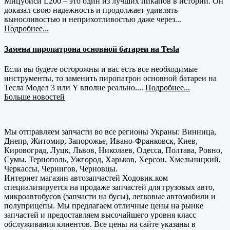
Мицубиси L200 – это один из лучших пикапов в истории. Он
доказал свою надежность и продолжает удивлять
выносливостью и неприхотливостью даже через...
Подробнее...
Замена пиропатрона основной батареи на Tesla
Если вы будете осторожны и вас есть все необходимые
инструменты, то заменить пиропатрон основной батареи на
Тесла Модел 3 или Y вполне реально....
Подробнее...
Больше новостей
Мы отправляем запчасти во все регионы Украны: Винница,
Днепр, Житомир, Запорожье, Ивано-Франковск, Киев,
Кировоград, Луцк, Львов, Николаев, Одесса, Полтава, Ровно,
Сумы, Тернополь, Ужгород, Харьков, Херсон, Хмельницкий,
Черкассы, Чернигов, Черновцы.
Интернет магазин автозапчастей Ходовик.ком
специализируется на продаже запчастей для грузовых авто,
микроавтобусов (запчасти на бусы), легковые автомобили и
полуприцепы. Мы предлагаем отличные цены на рынке
запчастей и предоставляем высочайшего уровня класс
обслуживания клиентов. Все цены на сайте указаны в