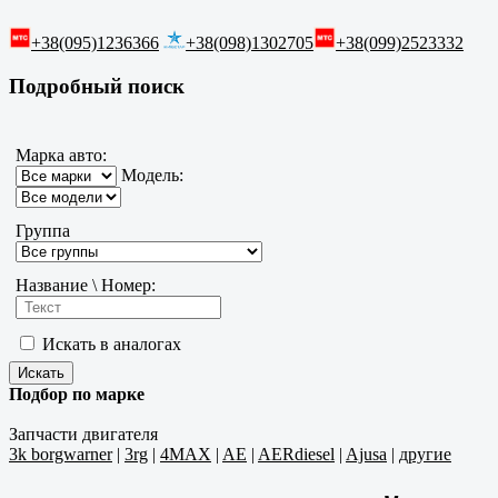
+38(095)1236366
+38(098)1302705
+38(099)2523332
Подробный поиск
Марка авто:
Модель:
Группа
Название \ Номер:
Искать в аналогах
Подбор по марке
Запчасти двигателя
3k borgwarner
|
3rg
|
4MAX
|
AE
|
AERdiesel
|
Ajusa
|
другие