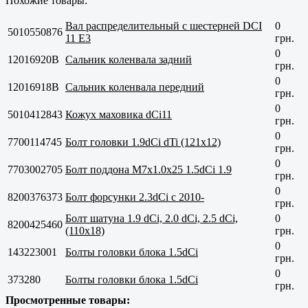
Похожие товары:
Вал распределительный с шестерней DCI
0
5010550876
11 E3
грн.
0
12016920B
Сальник коленвала задний
грн.
0
12016918B
Сальник коленвала передний
грн.
0
5010412843
Кожух маховика dCi11
грн.
0
7700114745
Болт головки 1.9dCi dTi (121x12)
грн.
0
7703002705
Болт поддона M7x1.0x25 1.5dCi 1.9
грн.
0
8200376373
Болт форсунки 2.3dCi с 2010-
грн.
Болт шатуна 1.9 dCi, 2.0 dCi, 2.5 dCi,
0
8200425460
(110x18)
грн.
0
143223001
Болты головки блока 1.5dCi
грн.
0
373280
Болты головки блока 1.5dCi
грн.
Просмотренные товары: