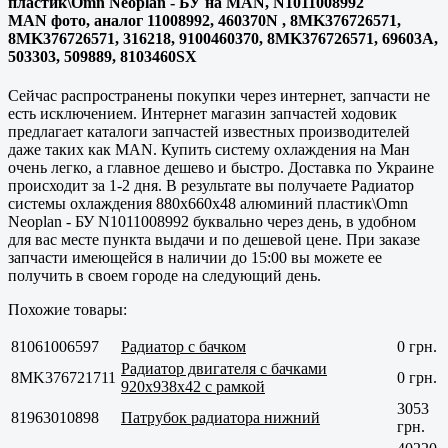
пластик\Omn Neoplan - БУ на MAN, N1011008992
MAN фото, аналог 11008992, 460370N , 8MK376726571,
8MK376726571, 316218, 9100460370, 8MK376726571, 69603A,
503303, 509889, 8103460SX
Сейчас распространены покупки через интернет, запчасти не
есть исключением. Интернет магазин запчастей ходовик
предлагает каталоги запчастей известных производителей
даже таких как MAN. Купить систему охлаждения на Ман
очень легко, а главное дешево и быстро. Доставка по Украине
происходит за 1-2 дня. В результате вы получаете Радиатор
системы охлаждения 880x660x48 алюминий пластик\Omn
Neoplan - БУ N1011008992 буквально через день, в удобном
для вас месте пункта выдачи и по дешевой цене. При заказе
запчасти имеющейся в наличии до 15:00 вы можете ее
получить в своем городе на следующий день.
Похожие товары:
81061006597
Радиатор с бачком
0 грн.
Радиатор двигателя с бачками
8MK376721711
0 грн.
920x938x42 с рамкой
3053
81963010898
Патрубок радиатора нижний
грн.