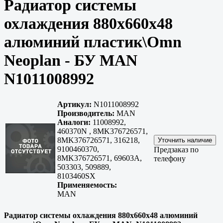
Радиатор системы
охлаждения 880x660x48
алюминий пластик\Omn
Neoplan - БУ MAN
N1011008992
Артикул:
N1011008992
Производитель:
MAN
Аналоги:
11008992,
460370N , 8MK376726571,
8MK376726571, 316218,
9100460370,
Предзаказ по
8MK376726571, 69603A,
телефону
503303, 509889,
8103460SX
Применяемость:
MAN
Радиатор системы охлаждения 880x660x48 алюминий