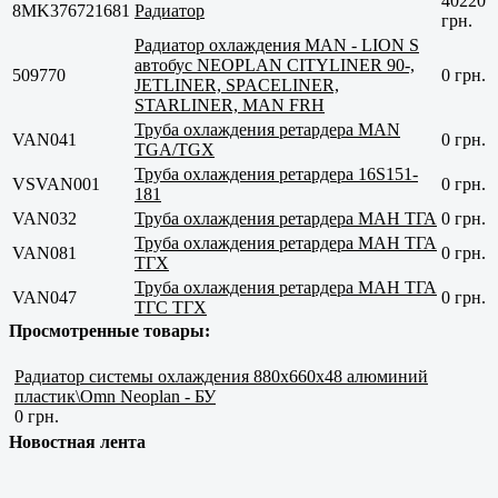
40220
8MK376721681
Радиатор
грн.
Радиатор охлаждения MAN - LION S
автобус NEOPLAN CITYLINER 90-,
509770
0 грн.
JETLINER, SPACELINER,
STARLINER, MAN FRH
Труба охлаждения ретардера MAN
VAN041
0 грн.
TGA/TGX
Труба охлаждения ретардера 16S151-
VSVAN001
0 грн.
181
VAN032
Труба охлаждения ретардера МАН ТГА
0 грн.
Труба охлаждения ретардера МАН ТГА
VAN081
0 грн.
ТГХ
Труба охлаждения ретардера МАН ТГА
VAN047
0 грн.
ТГС ТГХ
Просмотренные товары:
Радиатор системы охлаждения 880x660x48 алюминий
пластик\Omn Neoplan - БУ
0 грн.
Новостная лента