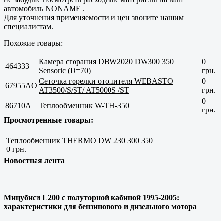
автомобиль NONAME .
Для уточнения применяемости и цен звоните нашим
специалистам.
Похожие товары:
Камера сгорания DBW2020 DW300 350
0
464333
Sensoric (D=70)
грн.
Сеточка горелки отопителя WEBASTO
0
67955AO
AT3500/S/ST/ AT5000S /ST
грн.
0
86710A
Теплообменник W-TH-350
грн.
Просмотренные товары:
Теплообменник THERMO DW 230 300 350
0 грн.
Новостная лента
Мицубиси L200 с полуторной кабиной 1995-2005:
характеристики для бензинового и дизельного мотора