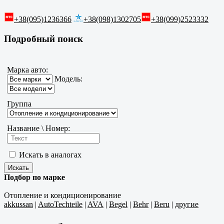
+38(095)1236366
+38(098)1302705
+38(099)2523332
Подробный поиск
Марка авто:
Модель:
Группа
Название \ Номер:
Искать в аналогах
Подбор по марке
Отопление и кондиционирование
akkussan
|
AutoTechteile
|
AVA
|
Begel
|
Behr
|
Beru
|
другие