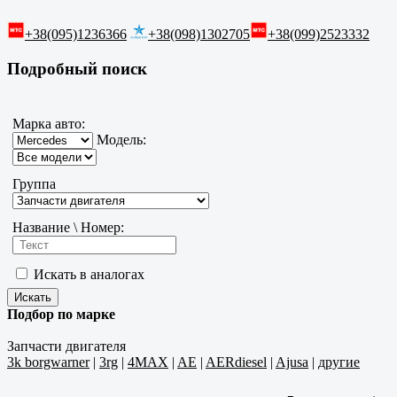
+38(095)1236366
+38(098)1302705
+38(099)2523332
Подробный поиск
Марка авто:
Модель:
Группа
Название \ Номер:
Искать в аналогах
Подбор по марке
Запчасти двигателя
3k borgwarner
|
3rg
|
4MAX
|
AE
|
AERdiesel
|
Ajusa
|
другие