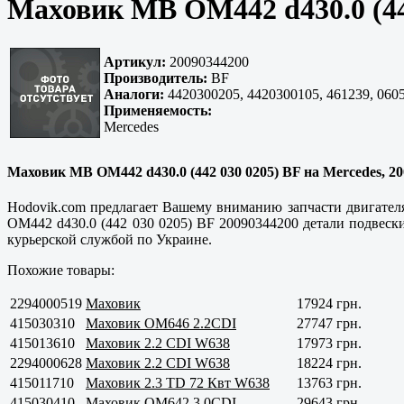
Маховик MB OM442 d430.0 (442
Артикул:
20090344200
Производитель:
BF
Аналоги:
4420300205, 4420300105, 461239, 0605
Применяемость:
Mercedes
Маховик MB OM442 d430.0 (442 030 0205) BF на Mercedes, 200
Hodovik.com предлагает Вашему вниманию запчасти двигател
OM442 d430.0 (442 030 0205) BF 20090344200 детали подвески
курьерской службой по Украине.
Похожие товары:
2294000519
Маховик
17924 грн.
415030310
Маховик OM646 2.2CDI
27747 грн.
415013610
Маховик 2.2 CDI W638
17973 грн.
2294000628
Маховик 2.2 CDI W638
18224 грн.
415011710
Маховик 2.3 TD 72 Квт W638
13763 грн.
415030410
Маховик OM642 3.0CDI
29643 грн.