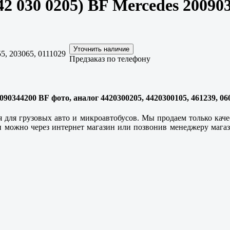
 030 0205) BF Mercedes 20090
5, 203065, 0111029
Предзаказ по телефону
90344200 BF фото, аналог 4420300205, 4420300105, 461239, 060
я для грузовых авто и микроавтобусов. Мы продаем только к
 можно через интернет магазин или позвонив менеджеру магази