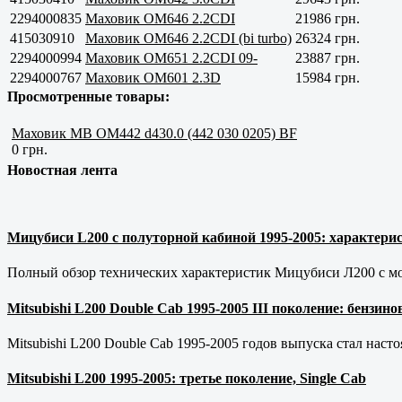
2294000835
Маховик OM646 2.2CDI
21986 грн.
415030910
Маховик OM646 2.2CDI (bi turbo)
26324 грн.
2294000994
Маховик OM651 2.2CDI 09-
23887 грн.
2294000767
Маховик OM601 2.3D
15984 грн.
Просмотренные товары:
Маховик MB OM442 d430.0 (442 030 0205) BF
0 грн.
Новостная лента
Мицубиси L200 с полуторной кабиной 1995-2005: характерис
Полный обзор технических характеристик Мицубиси Л200 с мот
Mitsubishi L200 Double Cab 1995-2005 III поколение: бензи
Mitsubishi L200 Double Cab 1995-2005 годов выпуска стал наст
Mitsubishi L200 1995-2005: третье поколение, Single Cab