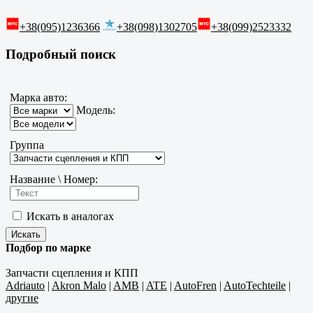
+38(095)1236366
+38(098)1302705
+38(099)2523332
Подробный поиск
Марка авто:
Модель:
Группа
Название \ Номер:
Искать в аналогах
Подбор по марке
Запчасти сцепления и КПП
Adriauto
|
Akron Malo
|
AMB
|
ATE
|
AutoFren
|
AutoTechteile
|
другие