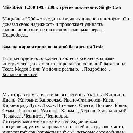
Mitsubishi L200 1995-2005: третье поколение, Single Cab
Мицубиси L200 – это один из лучших пикапов в истории. Он
доказал свою надежность и продолжает удивлять
выносливостью и неприхотливостью даже через...
Подробнее...
Замена пиропатрона основной батареи на Tesla
Если вы будете осторожны и вас есть все необходимые
инструменты, то заменить пиропатрон основной батареи на
Тесла Модел 3 или Y вполне реально....
Подробнее...
Больше новостей
Мы отправляем запчасти во все регионы Украны: Винница,
Днепр, Житомир, Запорожье, Ивано-Франковск, Киев,
Кировоград, Луцк, Львов, Николаев, Одесса, Полтава, Ровно,
Сумы, Тернополь, Ужгород, Харьков, Херсон, Хмельницкий,
Черкассы, Чернигов, Черновцы.
Интернет магазин автозапчастей Ходовик.ком
специализируется на продаже запчастей для грузовых авто,
микроавтобусов (запчасти на бусы), легковые автомобили и