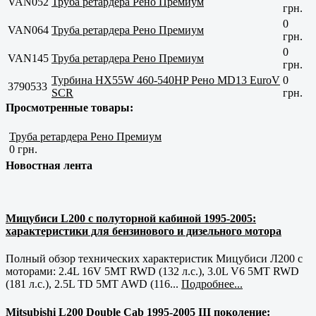
VAN052
Труба ретардера Рено Премиум
грн.
0
VAN064
Труба ретардера Рено Премиум
грн.
0
VAN145
Труба ретардера Рено Премиум
грн.
Турбина HX55W 460-540HP Рено MD13 EuroV
0
3790533
SCR
грн.
Просмотренные товары:
Труба ретардера Рено Премиум
0 грн.
Новостная лента
Мицубиси L200 с полуторной кабиной 1995-2005:
характеристики для бензинового и дизельного мотора
Полный обзор технических характеристик Мицубиси Л200 с
моторами: 2.4L 16V 5MT RWD (132 л.с.), 3.0L V6 5MT RWD
(181 л.с.), 2.5L TD 5MT AWD (116...
Подробнее...
Mitsubishi L200 Double Cab 1995-2005 III поколение: