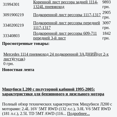
Коренной лист рессора задней 1114-
9893
31994301
1324L пневмоход
грн.
2905
3091900219
Подкоренной лист рессоры 1117-1317
грн.
Подкоренной лист рессоры передней
3097
3340200219
1117-1317
грн.
Подкоренной лист рессоры 609-711
1842
33340803
передней 3-й лист
грн.
Просмотренные товары:
Mercedes 1114 пневмоход 24 подкоренной ЗАДНИЙ(от 2-х
лист)(гусак)
0 грн.
Новостная лента
Мицубиси L200 с полуторной кабиной 1995-2005:
характеристики для бензинового и дизельного мотора
Полный обзор технических характеристик Мицубиси Л200 с
моторами: 2.4L 16V 5MT RWD (132 л.с.), 3.0L V6 5MT RWD
(181 л.с.), 2.5L TD 5MT AWD (116...
Подробнее...