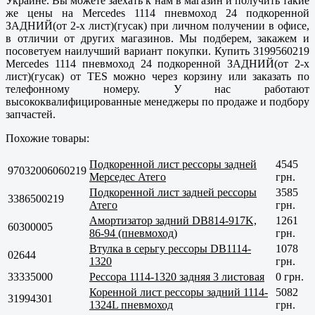
Украине. Вы можете заехать к нам в магазин и получить такие
же цены на Mercedes 1114 пневмоход 24 подкоренной
ЗАДНИЙ(от 2-х лист)(гусак) при личном получении в офисе,
в отличии от других магазинов. Мы подберем, закажем и
посоветуем наилучший вариант покупки. Купить 3199560219
Mercedes 1114 пневмоход 24 подкоренной ЗАДНИЙ(от 2-х
лист)(гусак) от TES можно через корзину или заказать по
телефонному номеру. У нас работают
высококвалифицированные менеджеры по продаже и подбору
запчастей.
Похожие товары:
Подкоренной лист рессоры задней
4545
97032006060219
Мерседес Атего
грн.
Подкоренной лист задней рессоры
3585
3386500219
Атего
грн.
Амортизатор задний DB814-917K,
1261
60300005
86-94 (пневмоход)
грн.
Втулка в серьгу рессоры DB1114-
1078
02644
1320
грн.
33335000
Рессора 1114-1320 задняя 3 листовая
0 грн.
Коренной лист рессоры задний 1114-
5082
31994301
1324L пневмоход
грн.