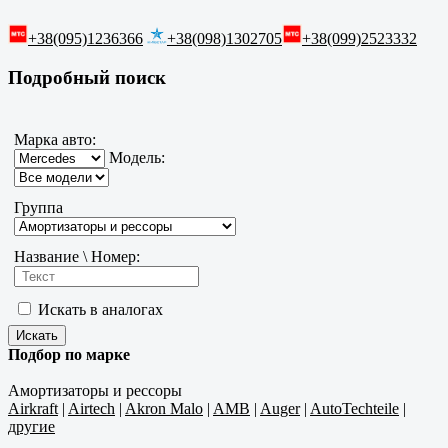
+38(095)1236366
+38(098)1302705
+38(099)2523332
Подробный поиск
Марка авто:
Модель:
Группа
Название \ Номер:
Искать в аналогах
Подбор по марке
Амортизаторы и рессоры
Airkraft
|
Airtech
|
Akron Malo
|
AMB
|
Auger
|
AutoTechteile
|
другие