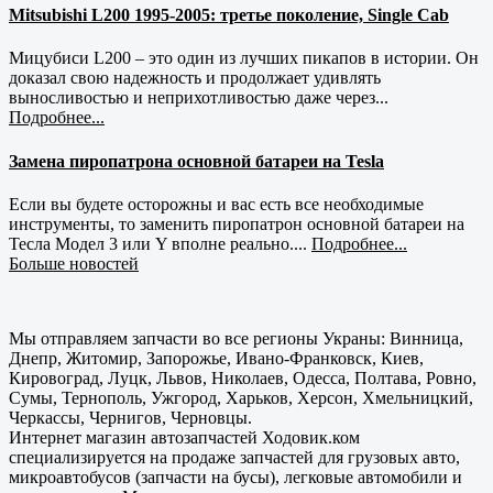
Mitsubishi L200 1995-2005: третье поколение, Single Cab
Мицубиси L200 – это один из лучших пикапов в истории. Он
доказал свою надежность и продолжает удивлять
выносливостью и неприхотливостью даже через...
Подробнее...
Замена пиропатрона основной батареи на Tesla
Если вы будете осторожны и вас есть все необходимые
инструменты, то заменить пиропатрон основной батареи на
Тесла Модел 3 или Y вполне реально....
Подробнее...
Больше новостей
Мы отправляем запчасти во все регионы Украны: Винница,
Днепр, Житомир, Запорожье, Ивано-Франковск, Киев,
Кировоград, Луцк, Львов, Николаев, Одесса, Полтава, Ровно,
Сумы, Тернополь, Ужгород, Харьков, Херсон, Хмельницкий,
Черкассы, Чернигов, Черновцы.
Интернет магазин автозапчастей Ходовик.ком
специализируется на продаже запчастей для грузовых авто,
микроавтобусов (запчасти на бусы), легковые автомобили и