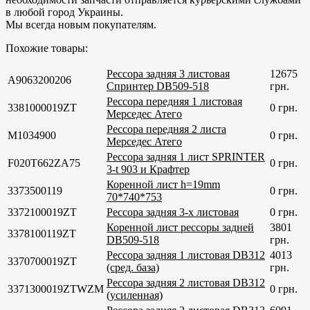
в любой город Украины.
Мы всегда новым покупателям.
Похожие товары:
Рессора задняя 3 листовая
12675
A9063200206
Спринтер DB509-518
грн.
Рессора передняя 1 листовая
3381000019ZT
0 грн.
Мерседес Атего
Рессора передняя 2 листа
M1034900
0 грн.
Мерседес Атего
Рессора задняя 1 лист SPRINTER
F020T662ZA75
0 грн.
3-t 903 и Крафтер
Коренной лист h=19mm
3373500119
0 грн.
70*740*753
3372100019ZT
Рессора задняя 3-х листовая
0 грн.
Коренной лист рессоры задней
3801
3378100119ZT
DB509-518
грн.
Рессора задняя 1 листовая DB312
4013
3370700019ZT
(сред. база)
грн.
Рессора задняя 2 листовая DB312
3371300019ZTWZM
0 грн.
(усиленная)