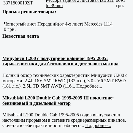
Рессора задняя 2 листовая DB312
6091
3371500019ZT
h=39mm
грн.
Просмотренные товары:
Четвертый лист Передний(от 4-х лист) Mercedes 1114
0 грн.
Новостная лента
Мицубиси L200 с полуторной кабиной 1995-2005:
характеристики для бензинового и дизельного мотора
Полный обзор технических характеристик Мицубиси Л200 с
моторами: 2.4L 16V 5MT RWD (132 л.с.), 3.0L V6 5MT RWD
(181 л.с.), 2.5L TD 5MT AWD (116...
Подробнее...
Mitsubishi L200 Double Cab 1995-2005 III поколение:
бензиновый и дизельный мотор
Mitsubishi L200 Double Cab 1995-2005 годов выпуска стал
настоящим прорывом в сегменте среднеразмерных пикапов.
Сочетая в себе практичность рабочего...
Подробнее...