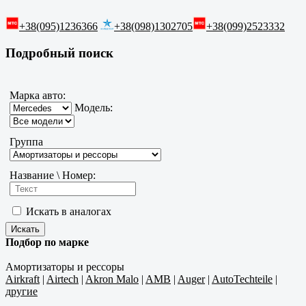
+38(095)1236366
+38(098)1302705
+38(099)2523332
Подробный поиск
Марка авто:
Модель:
Группа
Название \ Номер:
Искать в аналогах
Подбор по марке
Амортизаторы и рессоры
Airkraft
|
Airtech
|
Akron Malo
|
AMB
|
Auger
|
AutoTechteile
|
другие