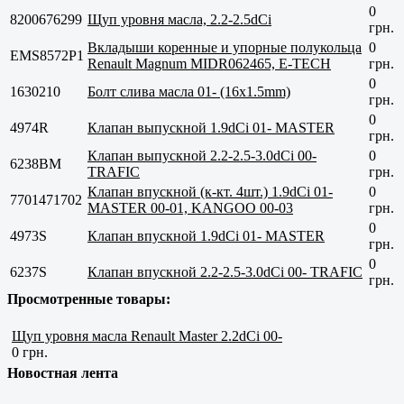
0
8200676299
Щуп уровня масла, 2.2-2.5dСi
грн.
Вкладыши коренные и упорные полукольца
0
EMS8572P1
Renault Magnum MIDR062465, E-TECH
грн.
0
1630210
Болт слива масла 01- (16x1.5mm)
грн.
0
4974R
Клапан выпускной 1.9dCi 01- MASTER
грн.
Клапан выпускной 2.2-2.5-3.0dCi 00-
0
6238BM
TRAFIC
грн.
Клапан впускной (к-кт. 4шт.) 1.9dCi 01-
0
7701471702
MASTER 00-01, KANGOO 00-03
грн.
0
4973S
Клапан впускной 1.9dCi 01- MASTER
грн.
0
6237S
Клапан впускной 2.2-2.5-3.0dCi 00- TRAFIC
грн.
Просмотренные товары:
Щуп уровня масла Renault Master 2.2dCi 00-
0 грн.
Новостная лента