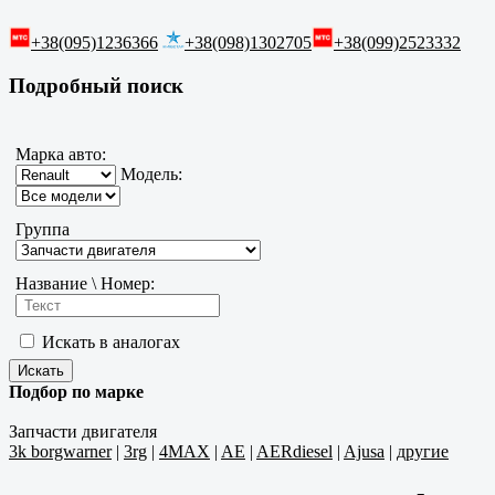
+38(095)1236366
+38(098)1302705
+38(099)2523332
Подробный поиск
Марка авто:
Модель:
Группа
Название \ Номер:
Искать в аналогах
Подбор по марке
Запчасти двигателя
3k borgwarner
|
3rg
|
4MAX
|
AE
|
AERdiesel
|
Ajusa
|
другие