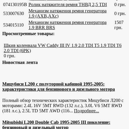
074130195B
Ролик натяжителя ремня ТНВД 2,5 TDI
0 грн.
Механизм натяжения ремня генератора
533007630
0 грн.
1.9 (AXB,AXс)
Механизм натяжения ремня генератора
1507
534015110
1.9 BRR BRS
грн.
Просмотренные товары:
Шкив коленвала VW Caddy III IV 1.9 2.0 TDI T5 1.9 TDI T6
2.0 TDI (6PK)
0 грн.
Новостная лента
Мицубиси L200 с полуторной кабиной 1995-2005:
характеристики для бензинового и дизельного мотора
Полный обзор технических характеристик Мицубиси Л200 с
моторами: 2.4L 16V 5MT RWD (132 л.с.), 3.0L V6 5MT RWD
(181 л.с.), 2.5L TD 5MT AWD (116...
Подробнее...
Mitsubishi L200 Double Cab 1995-2005 III поколение:
бензиновый и дизельный мотор