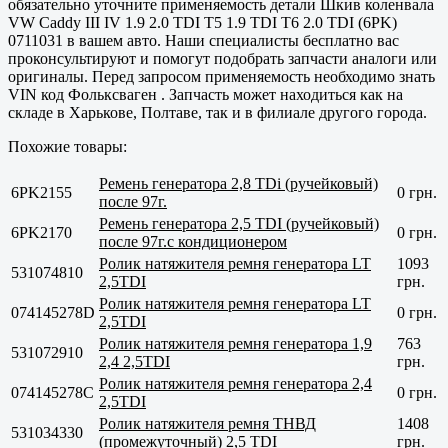
обязательно уточните применяемость детали Шкив коленвала
VW Caddy III IV 1.9 2.0 TDI T5 1.9 TDI T6 2.0 TDI (6PK)
0711031 в вашем авто. Наши специалисты бесплатно вас
проконсультируют и помогут подобрать запчасти аналоги или
оригиналы. Перед запросом применяемость необходимо знать
VIN код Фольксваген . Запчасть может находиться как на
складе в
Харькове, Полтаве
, так и в филиале другого города.
Похожие товары:
Ремень генератора 2,8 TDi (ручейковый)
6PK2155
0 грн.
после 97г.
Ремень генератора 2,5 TDI (ручейковый)
6PK2170
0 грн.
после 97г.с кондиционером
Ролик натяжителя ремня генератора LT
1093
531074810
2,5TDI
грн.
Ролик натяжителя ремня генератора LT
074145278D
0 грн.
2,5TDI
Ролик натяжителя ремня генератора 1,9
763
531072910
2,4 2,5TDI
грн.
Ролик натяжителя ремня генератора 2,4
074145278C
0 грн.
2,5TDI
Ролик натяжителя ремня ТНВД
1408
531034330
(промежуточный) 2,5 TDI
грн.