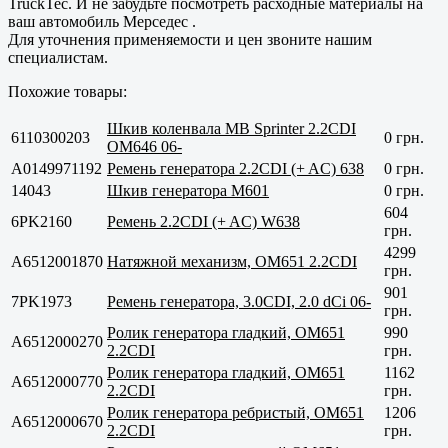
TruckTec. И не забудьте посмотреть расходные материалы на
ваш автомобиль Мерседес .
Для уточнения применяемости и цен звоните нашим
специалистам.
Похожие товары:
Шкив коленвала MB Sprinter 2.2CDI
6110300203
0 грн.
OM646 06-
A0149971192
Ремень генератора 2.2CDI (+ AC) 638
0 грн.
14043
Шкив генератора M601
0 грн.
604
6PK2160
Ремень 2.2CDI (+ AC) W638
грн.
4299
A6512001870
Натяжной механизм, OM651 2.2CDI
грн.
901
7PK1973
Ремень генератора, 3.0CDI, 2.0 dCi 06-
грн.
Ролик генератора гладкий, OM651
990
A6512000270
2.2CDI
грн.
Ролик генератора гладкий, OM651
1162
A6512000770
2.2CDI
грн.
Ролик генератора ребристый, OM651
1206
A6512000670
2.2CDI
грн.