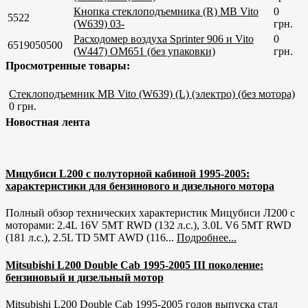
Кнопка стеклоподъемника (R) MB Vito
0
5522
(W639) 03-
грн.
Расходомер воздуха Sprinter 906 и Vito
0
6519050500
(W447) OM651 (без упаковки)
грн.
Просмотренные товары:
Стеклоподъемник MB Vito (W639) (L) (электро) (без мотора)
0 грн.
Новостная лента
Мицубиси L200 с полуторной кабиной 1995-2005:
характеристики для бензинового и дизельного мотора
Полный обзор технических характеристик Мицубиси Л200 с
моторами: 2.4L 16V 5MT RWD (132 л.с.), 3.0L V6 5MT RWD
(181 л.с.), 2.5L TD 5MT AWD (116...
Подробнее...
Mitsubishi L200 Double Cab 1995-2005 III поколение:
бензиновый и дизельный мотор
Mitsubishi L200 Double Cab 1995-2005 годов выпуска стал