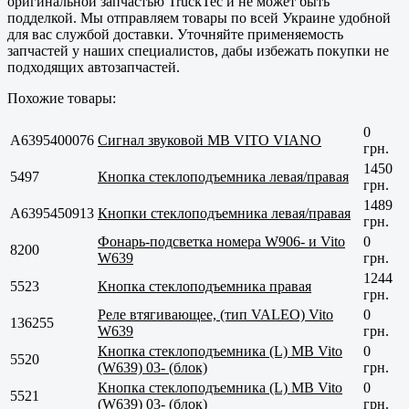
оригинальной запчастью TruckTec и не может быть
подделкой. Мы отправляем товары по всей Украине удобной
для вас службой доставки. Уточняйте применяемость
запчастей у наших специалистов, дабы избежать покупки не
подходящих автозапчастей.
Похожие товары:
0
A6395400076
Сигнал звуковой MB VITO VIANO
грн.
1450
5497
Кнопка стеклоподъемника левая/правая
грн.
1489
A6395450913
Кнопки стеклоподъемника левая/правая
грн.
Фонарь-подсветка номера W906- и Vito
0
8200
W639
грн.
1244
5523
Кнопка стеклоподъемника правая
грн.
Реле втягивающее, (тип VALEO) Vito
0
136255
W639
грн.
Кнопка стеклоподъемника (L) MB Vito
0
5520
(W639) 03- (блок)
грн.
Кнопка стеклоподъемника (L) MB Vito
0
5521
(W639) 03- (блок)
грн.