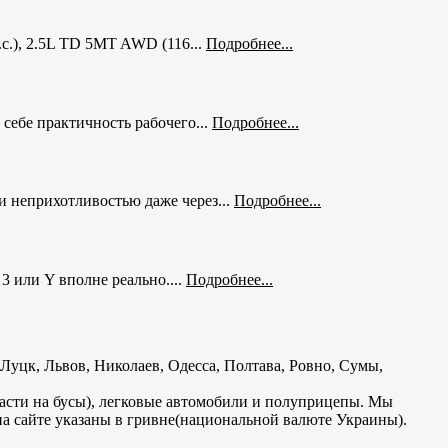
с.), 2.5L TD 5MT AWD (116...
Подробнее...
себе практичность рабочего...
Подробнее...
и неприхотливостью даже через...
Подробнее...
3 или Y вполне реально....
Подробнее...
уцк, Львов, Николаев, Одесса, Полтава, Ровно, Сумы,
части на бусы), легковые автомобили и полуприцепы. Мы
на сайте указаны в гривне(национальной валюте Украины).