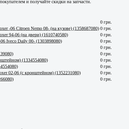
окупателем и получайте скидки на запчасти.
0 грн.
xer -06 Citroen Nemo 08- (на кузове) (1358687080)
0 грн.
xer 94-06 (на двери) (1610740580)
0 грн.
06 Iveco Daily 00- (1303898080)
0 грн.
0 грн.
239080)
0 грн.
онштейном) (1334554080)
0 грн.
34554080)
0 грн.
oxer 02-06 (с кронштейном) (1352231080)
0 грн.
266080)
0 грн.