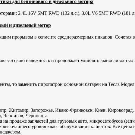
тики для бензинового и дизельного мотора
орами: 2.4L 16V 5MT RWD (132 л.с.), 3.0L V6 5MT RWD (181 л.
новый и дизельный мотор
оящим прорывом в сегменте среднеразмерных пикапов. Сочетая в 
оказал свою надежность и продолжает удивлять выносливостью 
енты, то заменить пиропатрон основной батареи на Тесла Модел 
пр, Житомир, Запорожье, Ивано-Франковск, Киев, Кировоград, Л
, Чернигов, Черновцы.
 на продаже запчастей для грузовых авто, микроавтобусов (зап
м высочайшего уровня класс обслуживания клиентов. Все цены 
енеджером.