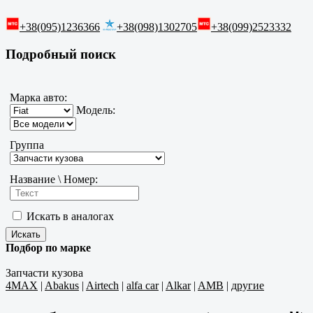
+38(095)1236366
+38(098)1302705
+38(099)2523332
Подробный поиск
Марка авто:
Модель:
Группа
Название \ Номер:
Искать в аналогах
Подбор по марке
Запчасти кузова
4MAX
|
Abakus
|
Airtech
|
alfa car
|
Alkar
|
AMB
|
другие