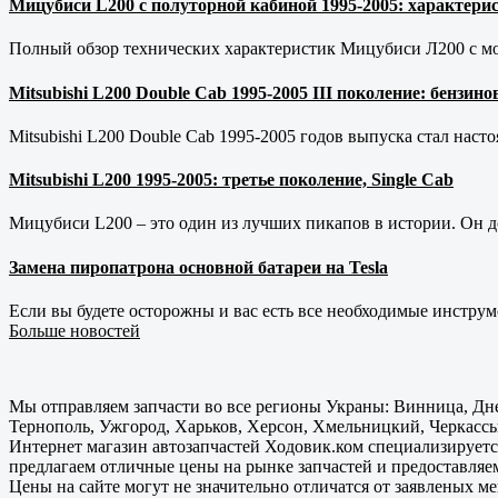
Мицубиси L200 с полуторной кабиной 1995-2005: характерис
Полный обзор технических характеристик Мицубиси Л200 с мот
Mitsubishi L200 Double Cab 1995-2005 III поколение: бензи
Mitsubishi L200 Double Cab 1995-2005 годов выпуска стал наст
Mitsubishi L200 1995-2005: третье поколение, Single Cab
Мицубиси L200 – это один из лучших пикапов в истории. Он д
Замена пиропатрона основной батареи на Tesla
Если вы будете осторожны и вас есть все необходимые инструм
Больше новостей
Мы отправляем запчасти во все регионы Украны: Винница, Дне
Тернополь, Ужгород, Харьков, Херсон, Хмельницкий, Черкассы
Интернет магазин автозапчастей Ходовик.ком специализируется
предлагаем отличные цены на рынке запчастей и предоставляе
Цены на сайте могут не значительно отличатся от заявленых м