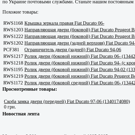
по Украине почтовыми службами. Станьте нашим постоянным п
Похожие товары:
RWS1168
Крышка зеркала правая Fiat Ducato 06-
RWS1203
Направляющая двери (боковой) Fiat Ducato Peugeot Bo
RWS1222
Направляющая двери (боковой) Fiat Ducato Peugeot Bo
RWS1202
Направляющая двери (задней верхняя) Fiat Ducato 94-
PCF381
Ограничитель двери (задней) Fiat Ducato 94-06
RWS1217
Ролик двери (боковой нижний) Fiat Ducato 06- (1344
RWS1218
Ролик двери (боковой нижний) Fiat Ducato 94- (с кр
RWS1195
Ролик двери (боковой нижний) Fiat Ducato 94-02 (13
RWS1219
Ролик двери (боковой нижний) Fiat Ducato Peugeot B
RWS1172
Ролик двери (боковой средний) Fiat Ducato 06- (1344
Просмотренные товары:
Скоба замка двери (передней) Fiat Ducato 97-06 (1340174080)
0 грн.
Новостная лента