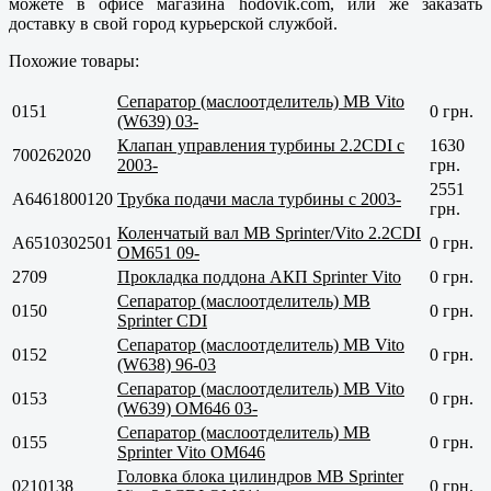
можете в офисе магазина hodovik.com, или же заказать
доставку в свой город курьерской службой.
Похожие товары:
Сепаратор (маслоотделитель) MB Vito
0151
0 грн.
(W639) 03-
Клапан управления турбины 2.2CDI с
1630
700262020
2003-
грн.
2551
A6461800120
Трубка подачи масла турбины с 2003-
грн.
Коленчатый вал MB Sprinter/Vito 2.2CDI
A6510302501
0 грн.
OM651 09-
2709
Прокладка поддона АКП Sprinter Vito
0 грн.
Сепаратор (маслоотделитель) MB
0150
0 грн.
Sprinter CDI
Сепаратор (маслоотделитель) MB Vito
0152
0 грн.
(W638) 96-03
Сепаратор (маслоотделитель) MB Vito
0153
0 грн.
(W639) OM646 03-
Сепаратор (маслоотделитель) MB
0155
0 грн.
Sprinter Vito OM646
Головка блока цилиндров MB Sprinter
0210138
0 грн.