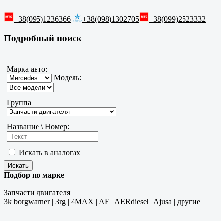
+38(095)1236366
+38(098)1302705
+38(099)2523332
Подробный поиск
Марка авто:
Модель:
Группа
Название \ Номер:
Искать в аналогах
Подбор по марке
Запчасти двигателя
3k borgwarner
|
3rg
|
4MAX
|
AE
|
AERdiesel
|
Ajusa
|
другие