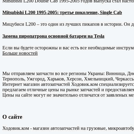
Mitsubishi L200 Double Cab 1995-2005 годов выпуска стал наст
Mitsubishi L200 1995-2005: третье поколение, Single Cab
Мицубиси L200 – это один из лучших пикапов в истории. Он д
Замена пиропатрона основной батареи на Tesla
Если вы будете осторожны и вас есть все необходимые инструм
Больше новостей
Мы отправляем запчасти во все регионы Украны: Винница, Дне
Тернополь, Ужгород, Харьков, Херсон, Хмельницкий, Черкассы
Интернет магазин автозапчастей Ходовик.ком специализируется
предлагаем отличные цены на рынке запчастей и предоставляе
Цены на сайте могут не значительно отличатся от заявленых м
О сайте
Ходовик.ком - магазин автозапчастей на грузовые, микроавтоб