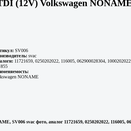
5TDI (12V) Volkswagen NONAM
тикул:
SV006
оизводитель:
svac
алоги:
11721659, 0250202022, 116005, 062900028304, 1000202022
855
именяемость:
lkswagen NONAME
E, SV006 svac фото, аналог 11721659, 0250202022, 116005, 06