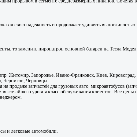
оящим прорывом в сегменте среднеразмерных пикапов. Сочетая в 
оказал свою надежность и продолжает удивлять выносливостью 
енты, то заменить пиропатрон основной батареи на Тесла Модел 
пр, Житомир, Запорожье, Ивано-Франковск, Киев, Кировоград, Л
, Чернигов, Черновцы.
 на продаже запчастей для грузовых авто, микроавтобусов (зап
м высочайшего уровня класс обслуживания клиентов. Все цены 
енеджером.
усы и легковые автомобили.