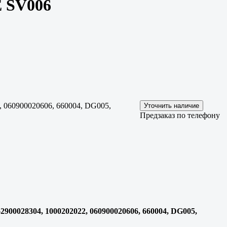
E SV006
, 060900020606, 660004, DG005,
Предзаказ по телефону
2900028304, 1000202022, 060900020606, 660004, DG005,