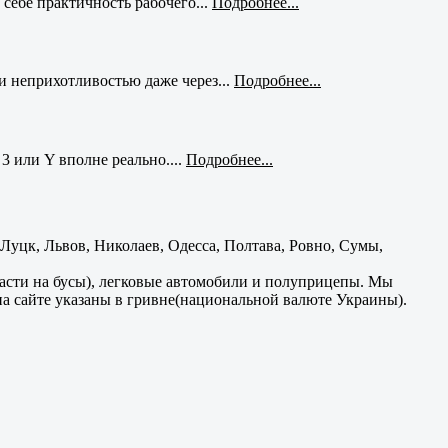
себе практичность рабочего...
Подробнее...
и неприхотливостью даже через...
Подробнее...
3 или Y вполне реально....
Подробнее...
уцк, Львов, Николаев, Одесса, Полтава, Ровно, Сумы,
части на бусы), легковые автомобили и полуприцепы. Мы
на сайте указаны в гривне(национальной валюте Украины).