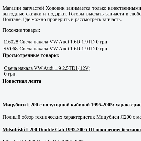
Магазин запчастей Ходовик занимается только
качественным
выгодные скидки и подарки. Готовы выслать запчасти в любо
Полтаве
. Где можно проверить и рассмотреть запчасть.
Похожие товары:
116028
Свеча накала VW Audi 1.6D 1.9TD
0 грн.
SV068
Свеча накала VW Audi 1.6D 1.9TD
0 грн.
Просмотренные товары:
Свеча накала VW Audi 1.9 2.5TDI (12V)
0 грн.
Новостная лента
Мицубиси L200 с полуторной кабиной 1995-2005: характерис
Полный обзор технических характеристик Мицубиси Л200 с мот
Mitsubishi L200 Double Cab 1995-2005 III поколение: бензи