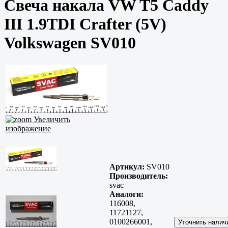
Свеча накала VW T5 Caddy
III 1.9TDI Crafter (5V)
Volkswagen SV010
Увеличить
изображение
Артикул:
SV010
Производитель:
svac
Аналоги:
116008,
11721127,
0100266001,