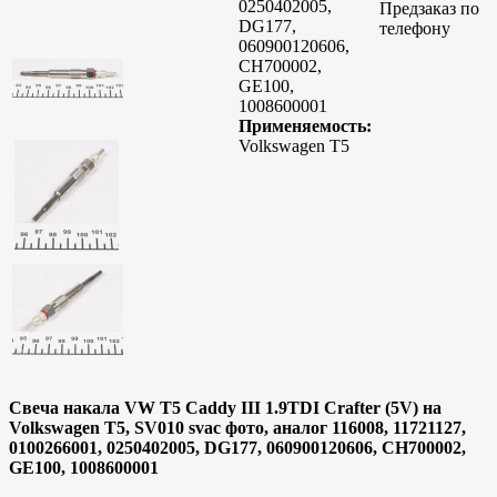
0250402005,
Предзаказ по
DG177,
телефону
060900120606,
CH700002,
GE100,
1008600001
Применяемость:
Volkswagen T5
Свеча накала VW T5 Caddy III 1.9TDI Crafter (5V) на
Volkswagen T5, SV010 svac фото, аналог 116008, 11721127,
0100266001, 0250402005, DG177, 060900120606, CH700002,
GE100, 1008600001