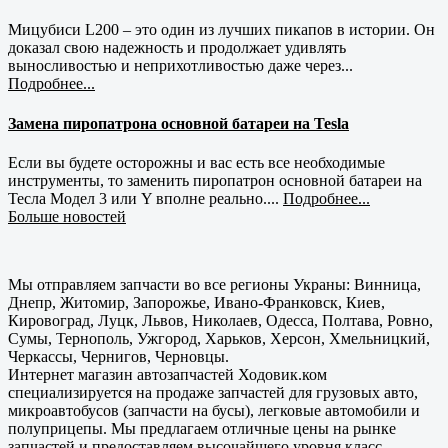
Мицубиси L200 – это один из лучших пикапов в истории. Он
доказал свою надежность и продолжает удивлять
выносливостью и неприхотливостью даже через...
Подробнее...
Замена пиропатрона основной батареи на Tesla
Если вы будете осторожны и вас есть все необходимые
инструменты, то заменить пиропатрон основной батареи на
Тесла Модел 3 или Y вполне реально....
Подробнее...
Больше новостей
Мы отправляем запчасти во все регионы Украны: Винница,
Днепр, Житомир, Запорожье, Ивано-Франковск, Киев,
Кировоград, Луцк, Львов, Николаев, Одесса, Полтава, Ровно,
Сумы, Тернополь, Ужгород, Харьков, Херсон, Хмельницкий,
Черкассы, Чернигов, Черновцы.
Интернет магазин автозапчастей Ходовик.ком
специализируется на продаже запчастей для грузовых авто,
микроавтобусов (запчасти на бусы), легковые автомобили и
полуприцепы. Мы предлагаем отличные цены на рынке
запчастей и предоставляем высочайшего уровня класс