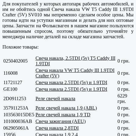
Для покупателей у которых автопарк рабочих автомобилей, и
им не обойтись одной Свеча накала VW T5 Caddy III 1.9TDI
Crafter (5V) SV010 мы непременно сделаем особое цены. Мы
готовы идти на уступки магазинам и делать для них оптовые
цены. Запчасти на Фольксваген в нашем магазине пользуются
повышенным спросом, поэтому обязательно уточняйте у
менеджера наличие деталей на складе магазина запчастей.
Похожие товары:
Свеча накала, 2.5TDI (5v) T5 Caddy III
0250402005
0 грн.
1.9TDI
Свеча накала VW T5 Caddy III 1.9TDI
116008
0 грн.
Crafter (5V)
11721127
Свеча накала 2.5TDI (5v) и 1.9TDI
0 грн.
GE100
Свеча накала 2.5TDI (5v) и 1.9TDI
0 грн.
6229
2D0911253
Реле свечей накала
грн.
357911253A
Реле свечей накала 1,9 (ABL)
0 грн.
103563015DE5
Реле свечей накала 1,9 TD
0 грн.
101000036AB
Свеча зажигания (AEU)
0 грн.
062905061A
Свеча накала 2,8TDI
0 грн.
15956
Свеча накала 1.9 2.4
0 грн.