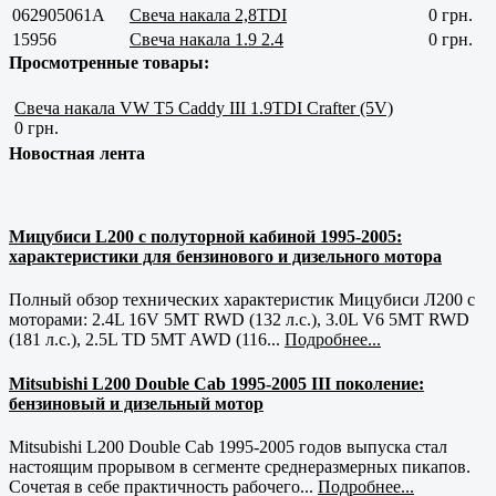
062905061A
Свеча накала 2,8TDI
0 грн.
15956
Свеча накала 1.9 2.4
0 грн.
Просмотренные товары:
Свеча накала VW T5 Caddy III 1.9TDI Crafter (5V)
0 грн.
Новостная лента
Мицубиси L200 с полуторной кабиной 1995-2005:
характеристики для бензинового и дизельного мотора
Полный обзор технических характеристик Мицубиси Л200 с
моторами: 2.4L 16V 5MT RWD (132 л.с.), 3.0L V6 5MT RWD
(181 л.с.), 2.5L TD 5MT AWD (116...
Подробнее...
Mitsubishi L200 Double Cab 1995-2005 III поколение:
бензиновый и дизельный мотор
Mitsubishi L200 Double Cab 1995-2005 годов выпуска стал
настоящим прорывом в сегменте среднеразмерных пикапов.
Сочетая в себе практичность рабочего...
Подробнее...