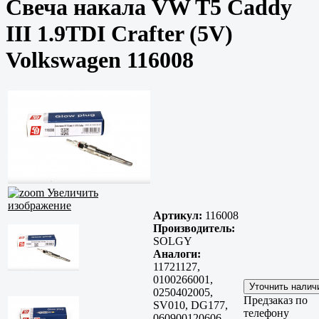
Свеча накала VW T5 Caddy
III 1.9TDI Crafter (5V)
Volkswagen 116008
Увеличить
изображение
Артикул:
116008
Производитель:
SOLGY
Аналоги:
11721127,
0100266001,
0250402005,
Предзаказ по
SV010, DG177,
телефону
060900120606,