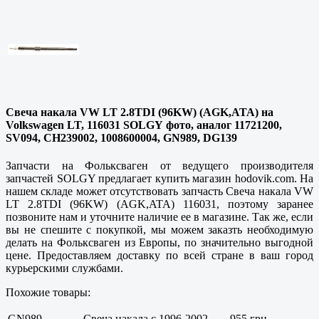
Свеча накала VW LT 2.8TDI (96KW) (AGK,ATA) на
Volkswagen LT, 116031 SOLGY фото, аналог 11721200,
SV094, CH239002, 1008600004, GN989, DG139
Запчасти на Фольксваген от ведущего производителя
запчастей SOLGY предлагает купить магазин hodovik.com. На
нашем складе может отсутствовать запчасть Свеча накала VW
LT 2.8TDI (96KW) (AGK,ATA) 116031, поэтому заранее
позвоните нам и уточните наличие ее в магазине. Так же, если
вы не спешите с покупкой, мы можем заказть необходимую
делать на Фольксваген из Европы, по значительно выгодной
цене. Предоставляем доставку по всей стране в ваш город
курьерскими службами.
Похожие товары:
GN989
Свеча накала с 1996-2002
955 грн.