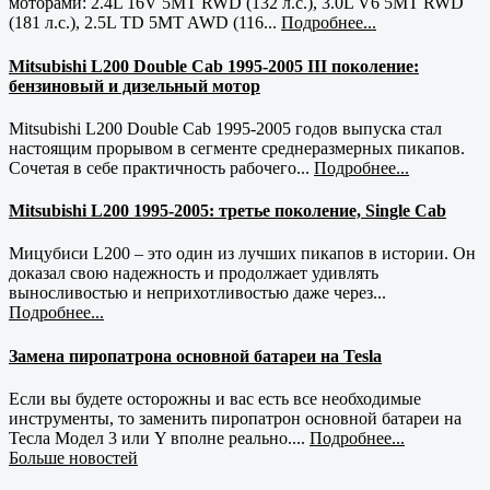
моторами: 2.4L 16V 5MT RWD (132 л.с.), 3.0L V6 5MT RWD
(181 л.с.), 2.5L TD 5MT AWD (116...
Подробнее...
Mitsubishi L200 Double Cab 1995-2005 III поколение:
бензиновый и дизельный мотор
Mitsubishi L200 Double Cab 1995-2005 годов выпуска стал
настоящим прорывом в сегменте среднеразмерных пикапов.
Сочетая в себе практичность рабочего...
Подробнее...
Mitsubishi L200 1995-2005: третье поколение, Single Cab
Мицубиси L200 – это один из лучших пикапов в истории. Он
доказал свою надежность и продолжает удивлять
выносливостью и неприхотливостью даже через...
Подробнее...
Замена пиропатрона основной батареи на Tesla
Если вы будете осторожны и вас есть все необходимые
инструменты, то заменить пиропатрон основной батареи на
Тесла Модел 3 или Y вполне реально....
Подробнее...
Больше новостей