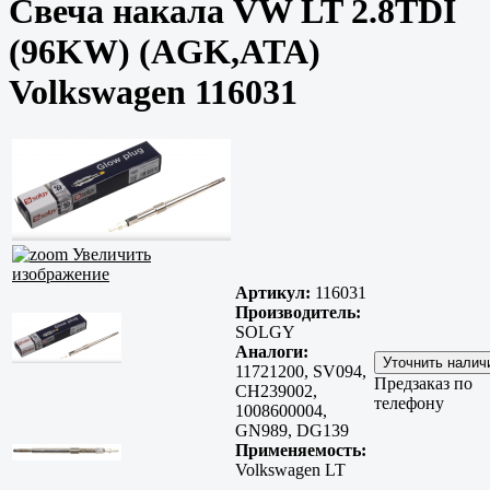
Свеча накала VW LT 2.8TDI
(96KW) (AGK,ATA)
Volkswagen 116031
Увеличить
изображение
Артикул:
116031
Производитель:
SOLGY
Аналоги:
11721200, SV094,
Предзаказ по
CH239002,
телефону
1008600004,
GN989, DG139
Применяемость:
Volkswagen LT