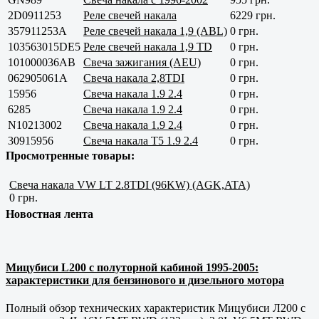
2D0911253
Реле свечей накала
6229 грн.
357911253A
Реле свечей накала 1,9 (ABL)
0 грн.
103563015DE5
Реле свечей накала 1,9 TD
0 грн.
101000036AB
Свеча зажигания (AEU)
0 грн.
062905061A
Свеча накала 2,8TDI
0 грн.
15956
Свеча накала 1.9 2.4
0 грн.
6285
Свеча накала 1.9 2.4
0 грн.
N10213002
Свеча накала 1.9 2.4
0 грн.
30915956
Свеча накала Т5 1.9 2.4
0 грн.
Просмотренные товары:
Свеча накала VW LT 2.8TDI (96KW) (AGK,ATA)
0 грн.
Новостная лента
Мицубиси L200 с полуторной кабиной 1995-2005:
характеристики для бензинового и дизельного мотора
Полный обзор технических характеристик Мицубиси Л200 с