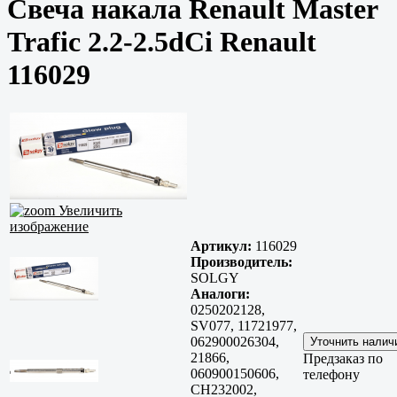
Свеча накала Renault Master
Trafic 2.2-2.5dCi Renault
116029
Увеличить
изображение
Артикул:
116029
Производитель:
SOLGY
Аналоги:
0250202128,
SV077, 11721977,
062900026304,
21866,
Предзаказ по
060900150606,
телефону
CH232002,