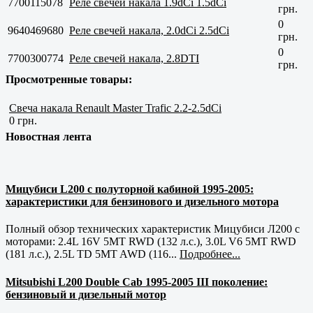
7700115078
Реле свечей накала 1.9dCi 1.5dCi
грн.
0
9640469680
Реле свечей накала, 2.0dCi 2.5dCi
грн.
0
7700300774
Реле свечей накала, 2.8DTI
грн.
Просмотренные товары:
Свеча накала Renault Master Trafic 2.2-2.5dCi
0 грн.
Новостная лента
Мицубиси L200 с полуторной кабиной 1995-2005:
характеристики для бензинового и дизельного мотора
Полный обзор технических характеристик Мицубиси Л200 с
моторами: 2.4L 16V 5MT RWD (132 л.с.), 3.0L V6 5MT RWD
(181 л.с.), 2.5L TD 5MT AWD (116...
Подробнее...
Mitsubishi L200 Double Cab 1995-2005 III поколение:
бензиновый и дизельный мотор