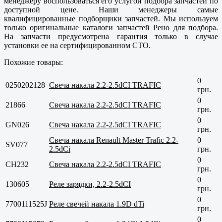
менеджеру воспользоваться его услугой подбора запчастей по
доступной цене. Наши менеджеры самые
квалифицированные подборщики запчастей. Мы используем
только оригинальные каталоги запчастей Рено для подбора.
На запчасти предусмотрена гарантия только в случае
установки ее на сертифицированном СТО.
Похожие товары:
0
0250202128
Свеча накала 2.2-2.5dCI TRAFIC
грн.
0
21866
Свеча накала 2.2-2.5dCI TRAFIC
грн.
0
GN026
Свеча накала 2.2-2.5dCI TRAFIC
грн.
Свеча накала Renault Master Trafic 2.2-
0
SV077
2.5dCi
грн.
0
CH232
Свеча накала 2.2-2.5dCI TRAFIC
грн.
0
130605
Реле зарядки, 2.2-2.5dCI
грн.
0
7700111525J
Реле свечей накала 1.9D dTi
грн.
0