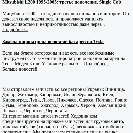
Mitsubishi L200 1995-2005: третье поколение, Single Cab
Мицубиси L200 – это один из лучших пикапов в истории. Он
доказал свою надежность и продолжает удивлять
выносливостью и неприхотливостью даже через...
Подробнее...
Замена пиропатрона основной батареи на Tesla
Если вы будете осторожны и вас есть все необходимые
инструменты, то заменить пиропатрон основной батареи на
Тесла Модел 3 или Y вполне реально....
Подробнее...
Больше новостей
Мы отправляем запчасти во все регионы Украны: Винница,
Днепр, Житомир, Запорожье, Ивано-Франковск, Киев,
Кировоград, Луцк, Львов, Николаев, Одесса, Полтава, Ровно,
Сумы, Тернополь, Ужгород, Харьков, Херсон, Хмельницкий,
Черкассы, Чернигов, Черновцы.
Интернет магазин автозапчастей Ходовик.ком
специализируется на продаже запчастей для грузовых авто,
микроавтобусов (запчасти на бусы), легковые автомобили и
полуприцепы. Мы предлагаем отличные цены на рынке