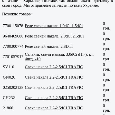
магазине в
Харькове, Полтаве
, так можно заказть доставку в
свой город. Мы отправляем запчасти по всей Украине.
Похожие товары:
0
7700115078
Реле свечей накала 1.9dCi 1.5dCi
грн.
0
9640469680
Реле свечей накала, 2.0dCi 2.5dCi
грн.
0
7700300774
Реле свечей накала, 2.8DTI
грн.
Сальник свечи накала, 3.0dCi dTi (к-кт.
0
7701057917
4шт), -10
грн.
0
SV110
Свеча накала 2.2-2.5dCI TRAFIC
грн.
0
GN026
Свеча накала 2.2-2.5dCI TRAFIC
грн.
0
0250202128
Свеча накала 2.2-2.5dCI TRAFIC
грн.
0
CH232
Свеча накала 2.2-2.5dCI TRAFIC
грн.
0
21866
Свеча накала 2.2-2.5dCI TRAFIC
грн.