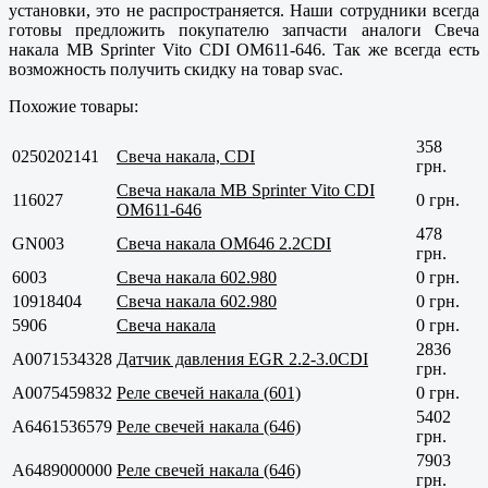
установки, это не распространяется. Наши сотрудники всегда
готовы предложить покупателю запчасти аналоги Свеча
накала MB Sprinter Vito CDI OM611-646. Так же всегда есть
возможность получить скидку на товар svac.
Похожие товары:
358
0250202141
Свеча накала, CDI
грн.
Свеча накала MB Sprinter Vito CDI
116027
0 грн.
OM611-646
478
GN003
Свеча накала OM646 2.2CDI
грн.
6003
Свеча накала 602.980
0 грн.
10918404
Свеча накала 602.980
0 грн.
5906
Свеча накала
0 грн.
2836
A0071534328
Датчик давления EGR 2.2-3.0CDI
грн.
A0075459832
Реле свечей накала (601)
0 грн.
5402
A6461536579
Реле свечей накала (646)
грн.
7903
A6489000000
Реле свечей накала (646)
грн.