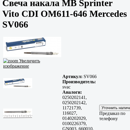
Свеча накала MB Sprinter
Vito CDI OM611-646 Mercedes
SV066
Увеличить
изображение
Артикул:
SV066
Производитель:
svac
Аналоги:
0250202141,
0250202142,
11721739,
116027,
Предзаказ по
0140202029,
телефону
0100226379,
GN003, 660010,