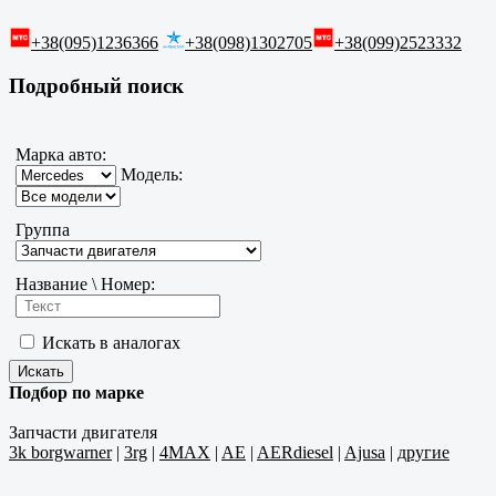
+38(095)1236366
+38(098)1302705
+38(099)2523332
Подробный поиск
Марка авто:
Модель:
Группа
Название \ Номер:
Искать в аналогах
Подбор по марке
Запчасти двигателя
3k borgwarner
|
3rg
|
4MAX
|
AE
|
AERdiesel
|
Ajusa
|
другие