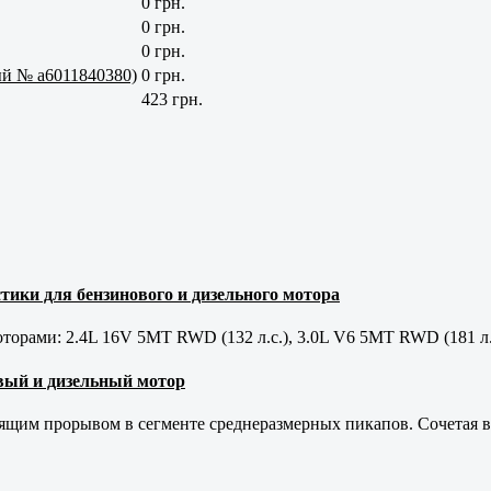
0 грн.
0 грн.
0 грн.
ый № a6011840380)
0 грн.
423 грн.
тики для бензинового и дизельного мотора
орами: 2.4L 16V 5MT RWD (132 л.с.), 3.0L V6 5MT RWD (181 л.
новый и дизельный мотор
оящим прорывом в сегменте среднеразмерных пикапов. Сочетая в 