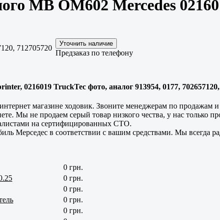
ного MB OM602 Mercedes 02160
7120, 712705720
Предзаказ по телефону
ter, 0216019 TruckTec фото, аналог 913954, 0177, 702657120,
в интернет магазине ходовик. Звоните менеджерам по продажам 
ете. Мы не продаем серый товар низкого чества, у нас только 
иалистами на сертифицированных СТО.
иль Мерседес в соответствии с вашим средствами. Мы всегда р
0 грн.
0.25
0 грн.
0 грн.
тель
0 грн.
0 грн.