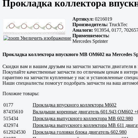
Прокладка коллектора впуск
Артикул:
0216019
Производитель:
TruckTec
Аналоги:
913954, 0177, 70265
Применяемость:
Увеличить изображение
Mercedes Sprinter
Прокладка коллектора впускного MB OM602 на Mercedes Sprin
Скидки вам и вашим друзьям на запчасти запчасти двигателя 
Покупайте
качественные
запчасти по отличным ценам в интерн
гарантию на запчасти купленные у нас и установленные спец
Наши специалисты помогут подобрать запчасти на ваш автомоб
Похожие товары:
0177
Прокладка впускного коллектора M602
87435610
Вкладыши коренные двигатель 601.943 OM602 +
515434
Прокладка выпускного коллектора MB 602.980
432974
Прокладка выпускного коллектора MB 611 двига
612924530
Прокладка головки блока двигатель 602.980