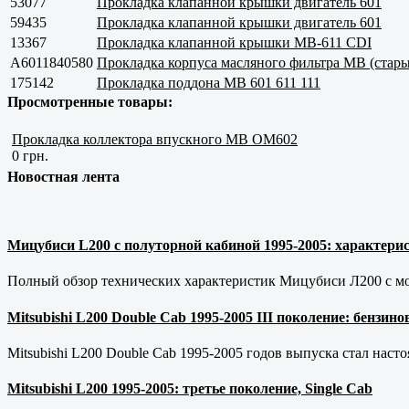
53077
Прокладка клапанной крышки двигатель 601
59435
Прокладка клапанной крышки двигатель 601
13367
Прокладка клапанной крышки MB-611 CDI
A6011840580
Прокладка корпуса масляного фильтра МВ (стар
175142
Прокладка поддона МВ 601 611 111
Просмотренные товары:
Прокладка коллектора впускного MB OM602
0 грн.
Новостная лента
Мицубиси L200 с полуторной кабиной 1995-2005: характерис
Полный обзор технических характеристик Мицубиси Л200 с мот
Mitsubishi L200 Double Cab 1995-2005 III поколение: бензи
Mitsubishi L200 Double Cab 1995-2005 годов выпуска стал наст
Mitsubishi L200 1995-2005: третье поколение, Single Cab