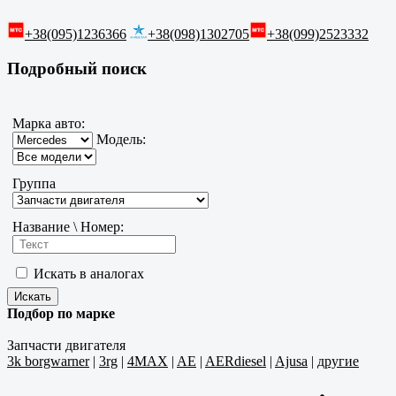
+38(095)1236366
+38(098)1302705
+38(099)2523332
Подробный поиск
Марка авто:
Модель:
Группа
Название \ Номер:
Искать в аналогах
Подбор по марке
Запчасти двигателя
3k borgwarner
|
3rg
|
4MAX
|
AE
|
AERdiesel
|
Ajusa
|
другие