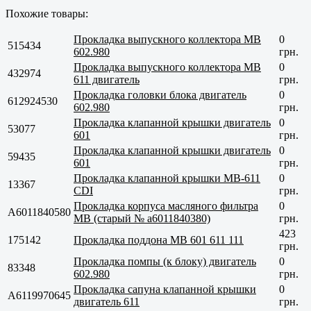
Похожие товары:
Прокладка выпускного коллектора MB
0
515434
602.980
грн.
Прокладка выпускного коллектора MB
0
432974
611 двигатель
грн.
Прокладка головки блока двигатель
0
612924530
602.980
грн.
Прокладка клапанной крышки двигатель
0
53077
601
грн.
Прокладка клапанной крышки двигатель
0
59435
601
грн.
Прокладка клапанной крышки MB-611
0
13367
CDI
грн.
Прокладка корпуса масляного фильтра
0
A6011840580
МВ (старый № a6011840380)
грн.
423
175142
Прокладка поддона МВ 601 611 111
грн.
Прокладка помпы (к блоку) двигатель
0
83348
602.980
грн.
Прокладка сапуна клапанной крышки
0
A6119970645
двигатель 611
грн.