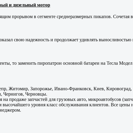
новый и дизельный мотор
оящим прорывом в сегменте среднеразмерных пикапов. Сочетая в 
оказал свою надежность и продолжает удивлять выносливостью 
енты, то заменить пиропатрон основной батареи на Тесла Модел 
пр, Житомир, Запорожье, Ивано-Франковск, Киев, Кировоград, Л
, Чернигов, Черновцы.
 на продаже запчастей для грузовых авто, микроавтобусов (зап
м высочайшего уровня класс обслуживания клиентов. Все цены 
енеджером.