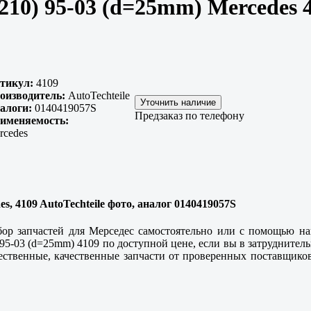
0) 95-03 (d=25mm) Mercedes 
тикул:
4109
оизводитель:
AutoTechteile
алоги:
0140419057S
Предзаказ по телефону
именяемость:
rcedes
, 4109 AutoTechteile фото, аналог 0140419057S
ор запчастей для Мерседес самостоятельно или с помощью н
5-03 (d=25mm) 4109 по доступной цене, если вы в затруднитель
ественные,
качественные
запчасти от проверенных поставщиков