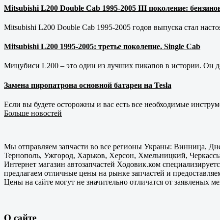
Mitsubishi L200 Double Cab 1995-2005 III поколение: бензи
Mitsubishi L200 Double Cab 1995-2005 годов выпуска стал наст
Mitsubishi L200 1995-2005: третье поколение, Single Cab
Мицубиси L200 – это один из лучших пикапов в истории. Он д
Замена пиропатрона основной батареи на Tesla
Если вы будете осторожны и вас есть все необходимые инструм
Больше новостей
Мы отправляем запчасти во все регионы Украны: Винница, Дне
Тернополь, Ужгород, Харьков, Херсон, Хмельницкий, Черкассы
Интернет магазин автозапчастей Ходовик.ком специализируется
предлагаем отличные цены на рынке запчастей и предоставляе
Цены на сайте могут не значительно отличатся от заявленых м
О сайте