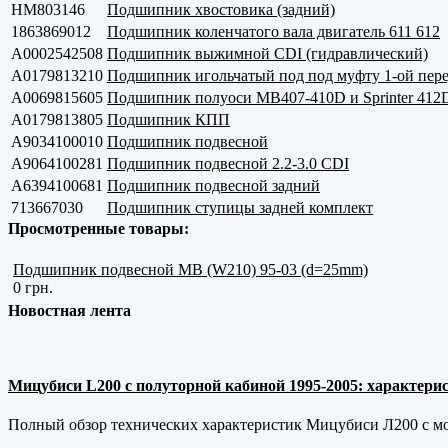
HM803146
Подшипник хвостовика (задний)
1863869012
Подшипник коленчатого вала двигатель 611 612
A0002542508
Подшипник выжимной CDI (гидравлический)
A0179813210
Подшипник игольчатый под под муфту 1-ой пер
A0069815605
Подшипник полуоси MB407-410D и Sprinter 412
A0179813805
Подшипник КПП
A9034100010
Подшипник подвесной
A9064100281
Подшипник подвесной 2.2-3.0 CDI
A6394100681
Подшипник подвесной задний
713667030
Подшипник ступицы задней комплект
Просмотренные товары:
Подшипник подвесной MB (W210) 95-03 (d=25mm)
0 грн.
Новостная лента
Мицубиси L200 с полуторной кабиной 1995-2005: характерис
Полный обзор технических характеристик Мицубиси Л200 с мот