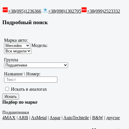
+38(095)1236366
+38(098)1302705
+38(099)2523332
Подробный поиск
Марка авто:
Модель:
Группа
Название \ Номер:
Искать в аналогах
Подбор по марке
Подшипники
4MAX
|
ARB
|
AsMetal
|
Aspar
|
AutoTechteile
|
B&W
|
другие