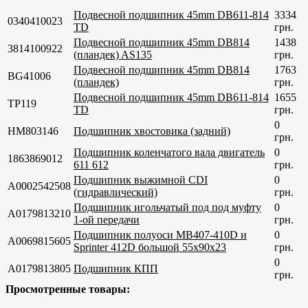
Подвесной подшипник 45mm DB611-814
3334
0340410023
TD
грн.
Подвесной подшипник 45mm DB814
1438
3814100922
(пландек) AS135
грн.
Подвесной подшипник 45mm DB814
1763
BG41006
(пландек)
грн.
Подвесной подшипник 45mm DB611-814
1655
TP119
TD
грн.
0
HM803146
Подшипник хвостовика (задний)
грн.
Подшипник коленчатого вала двигатель
0
1863869012
611 612
грн.
Подшипник выжимной CDI
0
A0002542508
(гидравлический)
грн.
Подшипник игольчатый под под муфту
0
A0179813210
1-ой передачи
грн.
Подшипник полуоси MB407-410D и
0
A0069815605
Sprinter 412D большой 55x90x23
грн.
0
A0179813805
Подшипник КПП
грн.
Просмотренные товары: