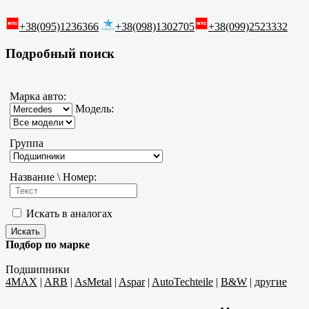
+38(095)1236366
+38(098)1302705
+38(099)2523332
Подробный поиск
Марка авто:
Модель:
Группа
Название \ Номер:
Искать в аналогах
Подбор по марке
Подшипники
4MAX
|
ARB
|
AsMetal
|
Aspar
|
AutoTechteile
|
B&W
|
другие