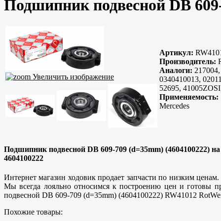
Подшипник подвесной DB 609-
Артикул:
RW410
Производитель:
R
Аналоги:
217004,
Увеличить изображение
0340410013, 0201
52695, 41005ZOSI
Применяемость:
Mercedes
Подшипник подвесной DB 609-709 (d=35mm) (4604100222) на M
4604100222
Интернет магазин ходовик продает запчасти по низким ценам.
Мы всегда лояльно относимся к построению цен и готовы п
подвесной DB 609-709 (d=35mm) (4604100222) RW41012 RotWeiss
Похожие товары: