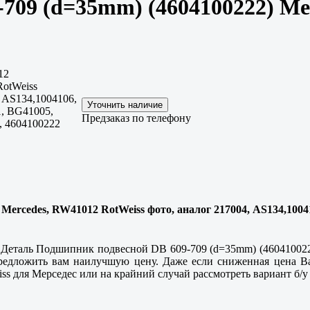
709 (d=35mm) (4604100222) M
12
otWeiss
 AS134,1004106,
1, BG41005,
Предзаказ по телефону
, 4604100222
ercedes, RW41012 RotWeiss фото, аналог 217004, AS134,100410
 Деталь Подшипник подвесной DB 609-709 (d=35mm) (4604100222
редложить вам наилучшую цену. Даже если сниженная цена Ва
 для Мерседес или на крайний случай рассмотреть вариант б/у 