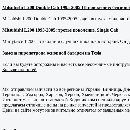
Mitsubishi L200 Double Cab 1995-2005 III поколение: бензи
Mitsubishi L200 Double Cab 1995-2005 годов выпуска стал наст
Mitsubishi L200 1995-2005: третье поколение, Single Cab
Мицубиси L200 – это один из лучших пикапов в истории. Он д
Замена пиропатрона основной батареи на Tesla
Если вы будете осторожны и вас есть все необходимые инструм
Больше новостей
Мы отправляем запчасти во все регионы Украны: Винница, Дне
Тернополь, Ужгород, Харьков, Херсон, Хмельницкий, Черкассы
Интернет магазин автозапчастей Ходовик.ком специализируется
предлагаем отличные цены на рынке запчастей и предоставляе
Цены на сайте могут не значительно отличатся от заявленых м