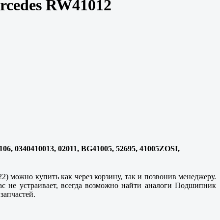
ercedes RW41012
6, 0340410013, 02011, BG41005, 52695, 41005ZOSI,
) можно купить как через корзину, так и позвонив менеджеру.
с не устраивает, всегда возможно найти аналоги Подшипник
запчастей.