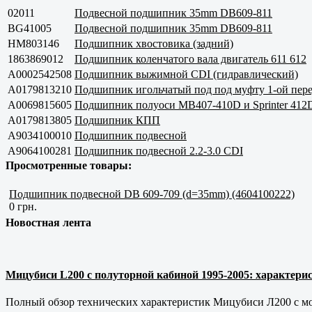
02011
Подвесной подшипник 35mm DB609-811
BG41005
Подвесной подшипник 35mm DB609-811
HM803146
Подшипник хвостовика (задний)
1863869012
Подшипник коленчатого вала двигатель 611 612
A0002542508
Подшипник выжимной CDI (гидравлический)
A0179813210
Подшипник игольчатый под под муфту 1-ой пер
A0069815605
Подшипник полуоси MB407-410D и Sprinter 412
A0179813805
Подшипник КПП
A9034100010
Подшипник подвесной
A9064100281
Подшипник подвесной 2.2-3.0 CDI
Просмотренные товары:
Подшипник подвесной DB 609-709 (d=35mm) (4604100222)
0 грн.
Новостная лента
Мицубиси L200 с полуторной кабиной 1995-2005: характерис
Полный обзор технических характеристик Мицубиси Л200 с мот