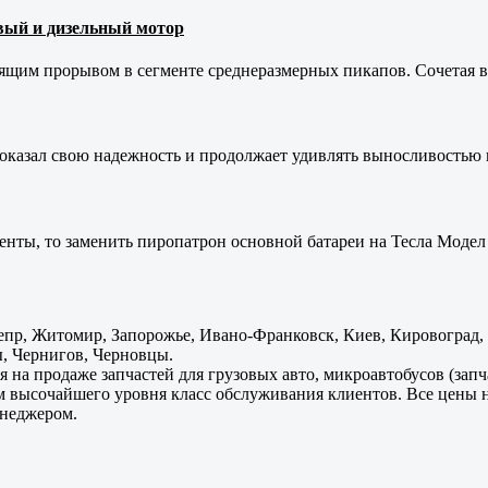
новый и дизельный мотор
оящим прорывом в сегменте среднеразмерных пикапов. Сочетая в 
оказал свою надежность и продолжает удивлять выносливостью 
енты, то заменить пиропатрон основной батареи на Тесла Модел 
пр, Житомир, Запорожье, Ивано-Франковск, Киев, Кировоград, Л
, Чернигов, Черновцы.
 на продаже запчастей для грузовых авто, микроавтобусов (зап
м высочайшего уровня класс обслуживания клиентов. Все цены 
енеджером.