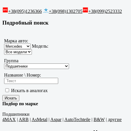
+38(095)1236366
+38(098)1302705
+38(099)2523332
Подробный поиск
Марка авто:
Модель:
Группа
Название \ Номер:
Искать в аналогах
Подбор по марке
Подшипники
4MAX
|
ARB
|
AsMetal
|
Aspar
|
AutoTechteile
|
B&W
|
другие