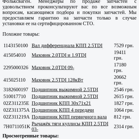
Фольксваген. Менеджеры по продаже запчастей с
удовольствием проконсультируют вас по все возможным
вопросам, касающимся подбора и покупки запчастей. Мы
предоставляем гарантию на запчасти только в случае
установки ее на сертифицированном СТО.
Похожие товары:
1143150100
Вал дифференциала КПП 2.5TDI
7529 грн.
19411
415054010
Маховик 2.0TDI и 1.9TDI
грн.
17180
2295000326
Маховик 2.0TDI 09-
грн.
20662
415025110
Маховик 2.5TDI 128кВт
грн.
3182600197
Подшипник выжимной 2.5TDI
2546 грн.
510017710
Подшипник выжимной 2.5TDI
2615 грн.
02Z311235E
Подшипник КПП 30x71x21
1827 грн.
02Z311375A
Подшипник КПП 4 передачи
1064 грн.
02Z311219A
Подшипник КПП первичного вала
812 грн.
Рычажёк тяги куллисы КПП 2.5TDI
7H0711051K
2314 грн.
03-
Просмотренные товары: