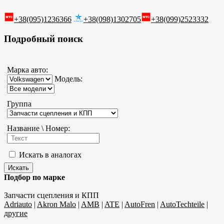
+38(095)1236366
+38(098)1302705
+38(099)2523332
Подробный поиск
Марка авто:
Модель:
Группа
Название \ Номер:
Искать в аналогах
Подбор по марке
Запчасти сцепления и КПП
Adriauto
|
Akron Malo
|
AMB
|
ATE
|
AutoFren
|
AutoTechteile
|
другие