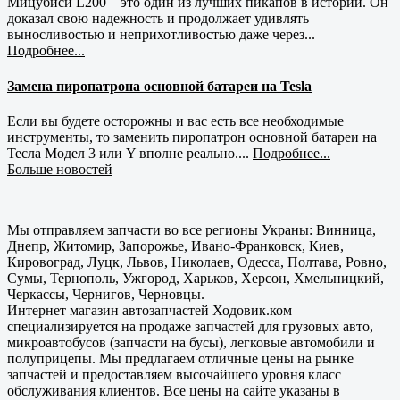
Мицубиси L200 – это один из лучших пикапов в истории. Он
доказал свою надежность и продолжает удивлять
выносливостью и неприхотливостью даже через...
Подробнее...
Замена пиропатрона основной батареи на Tesla
Если вы будете осторожны и вас есть все необходимые
инструменты, то заменить пиропатрон основной батареи на
Тесла Модел 3 или Y вполне реально....
Подробнее...
Больше новостей
Мы отправляем запчасти во все регионы Украны: Винница,
Днепр, Житомир, Запорожье, Ивано-Франковск, Киев,
Кировоград, Луцк, Львов, Николаев, Одесса, Полтава, Ровно,
Сумы, Тернополь, Ужгород, Харьков, Херсон, Хмельницкий,
Черкассы, Чернигов, Черновцы.
Интернет магазин автозапчастей Ходовик.ком
специализируется на продаже запчастей для грузовых авто,
микроавтобусов (запчасти на бусы), легковые автомобили и
полуприцепы. Мы предлагаем отличные цены на рынке
запчастей и предоставляем высочайшего уровня класс
обслуживания клиентов. Все цены на сайте указаны в