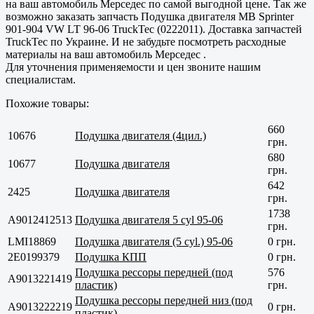
на ваш автомобиль Мерседес по самой выгодной цене. Так же
возможно заказать запчасть Подушка двигателя MB Sprinter
901-904 VW LT 96-06 TruckTec (0222011). Доставка запчастей
TruckTec по Украине. И не забудьте посмотреть расходные
материалы на ваш автомобиль Мерседес .
Для уточнения применяемости и цен звоните нашим
специалистам.
Похожие товары:
660
10676
Подушка двигателя (4цил.)
грн.
680
10677
Подушка двигателя
грн.
642
2425
Подушка двигателя
грн.
1738
A9012412513
Подушка двигателя 5 cyl 95-06
грн.
LMI18869
Подушка двигателя (5 cyl.) 95-06
0 грн.
2E0199379
Подушка КПП
0 грн.
Подушка рессоры передней (под
576
A9013221419
пластик)
грн.
Подушка рессоры передней низ (под
A9013222219
0 грн.
пластик)