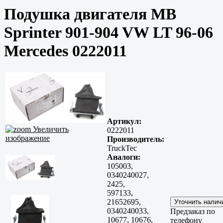
Подушка двигателя MB
Sprinter 901-904 VW LT 96-06
Mercedes 0222011
Артикул:
Увеличить
0222011
изображение
Производитель:
TruckTec
Аналоги:
105003,
0340240027,
2425,
597133,
21652695,
0340240033,
Предзаказ по
10677, 10676,
телефону