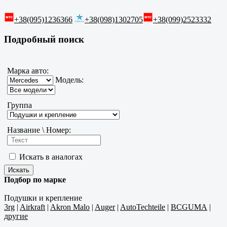
+38(095)1236366
+38(098)1302705
+38(099)2523332
Подробный поиск
Марка авто:
Модель:
Группа
Название \ Номер:
Искать в аналогах
Подбор по марке
Подушки и крепление
3rg
|
Airkraft
|
Akron Malo
|
Auger
|
AutoTechteile
|
BCGUMA
|
другие