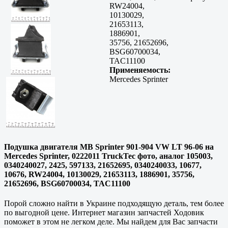
RW24004,
10130029,
21653113,
1886901,
35756, 21652696,
BSG60700034,
TAC11100
Применяемость:
Mercedes Sprinter
Подушка двигателя MB Sprinter 901-904 VW LT 96-06 на
Mercedes Sprinter, 0222011 TruckTec фото, аналог 105003,
0340240027, 2425, 597133, 21652695, 0340240033, 10677,
10676, RW24004, 10130029, 21653113, 1886901, 35756,
21652696, BSG60700034, TAC11100
Порой сложно найти в Украине подходящую деталь, тем более
по выгодной цене. Интернет магазин запчастей Ходовик
поможет в этом не легком деле. Мы найдем для Вас запчасти