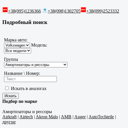
+38(095)1236366
+38(098)1302705
+38(099)2523332
Подробный поиск
Марка авто:
Модель:
Группа
Название \ Номер:
Искать в аналогах
Подбор по марке
Амортизаторы и рессоры
Airkraft
|
Airtech
|
Akron Malo
|
AMB
|
Auger
|
AutoTechteile
|
другие