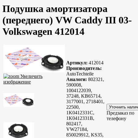
Подушка амортизатора
(переднего) VW Caddy III 03-
Volkswagen 412014
Артикул:
412014
Производитель:
AutoTechteile
Увеличить
Аналоги:
802321,
изображение
590008,
1004122039,
37248, KB65714,
3177001, 2718401,
22500,
1K0412331C,
Предзаказ по
1K0412331B,
телефону
802417,
VW27184,
850029912, KS35,