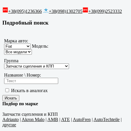
+38(095)1236366
+38(098)1302705
+38(099)2523332
Подробный поиск
Марка авто:
Модель:
Группа
Название \ Номер:
Искать в аналогах
Подбор по марке
Запчасти сцепления и КПП
Adriauto
|
Akron Malo
|
AMB
|
ATE
|
AutoFren
|
AutoTechteile
|
другие