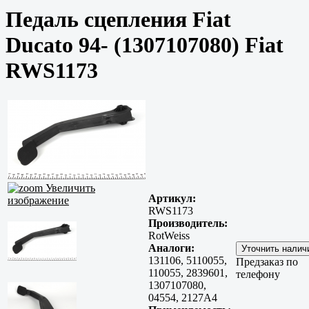
Педаль сцепления Fiat
Ducato 94- (1307107080) Fiat
RWS1173
Увеличить
Артикул:
изображение
RWS1173
Производитель:
RotWeiss
Аналоги:
131106, 5110055,
Предзаказ по
110055, 2839601,
телефону
1307107080,
04554, 2127A4