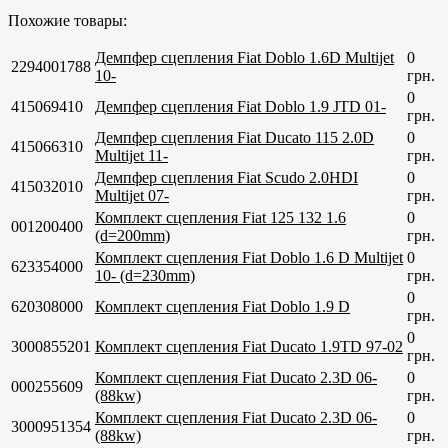
Похожие товары:
Демпфер сцепления Fiat Doblo 1.6D Multijet
0
2294001788
10-
грн.
0
415069410
Демпфер сцепления Fiat Doblo 1.9 JTD 01-
грн.
Демпфер сцепления Fiat Ducato 115 2.0D
0
415066310
Multijet 11-
грн.
Демпфер сцепления Fiat Scudo 2.0HDI
0
415032010
Multijet 07-
грн.
Комплект сцепления Fiat 125 132 1.6
0
001200400
(d=200mm)
грн.
Комплект сцепления Fiat Doblo 1.6 D Multijet
0
623354000
10- (d=230mm)
грн.
0
620308000
Комплект сцепления Fiat Doblo 1.9 D
грн.
0
3000855201
Комплект сцепления Fiat Ducato 1.9TD 97-02
грн.
Комплект сцепления Fiat Ducato 2.3D 06-
0
000255609
(88kw)
грн.
Комплект сцепления Fiat Ducato 2.3D 06-
0
3000951354
(88kw)
грн.