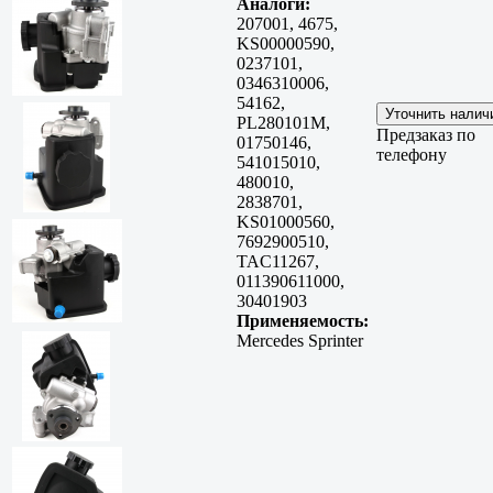
Аналоги:
207001, 4675,
KS00000590,
0237101,
0346310006,
54162,
PL280101M,
Предзаказ по
01750146,
телефону
541015010,
480010,
2838701,
KS01000560,
7692900510,
TAC11267,
011390611000,
30401903
Применяемость:
Mercedes Sprinter