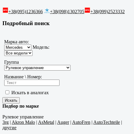
+38(095)1236366
+38(098)1302705
+38(099)2523332
Подробный поиск
Марка авто:
Модель:
Группа
Название \ Номер:
Искать в аналогах
Подбор по марке
Рулевое управление
3rg
|
Akron Malo
|
AsMetal
|
Auger
|
AutoFren
|
AutoTechteile
|
другие