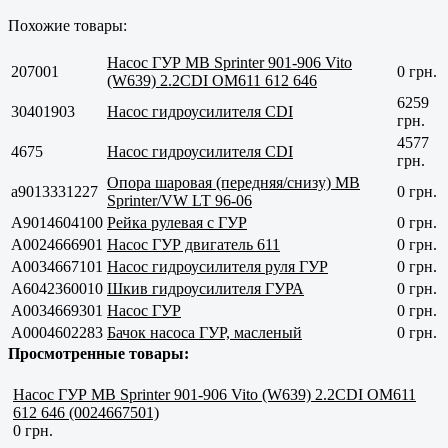
Похожие товары:
Насос ГУР MB Sprinter 901-906 Vito
207001
0 грн.
(W639) 2.2CDI OM611 612 646
6259
30401903
Насос гидроусилителя CDI
грн.
4577
4675
Насос гидроусилителя CDI
грн.
Опора шаровая (передняя/снизу) MB
a9013331227
0 грн.
Sprinter/VW LT 96-06
A9014604100
Рейка рулевая с ГУР
0 грн.
A0024666901
Насос ГУР двигатель 611
0 грн.
A0034667101
Насос гидроусилителя руля ГУР
0 грн.
A6042360010
Шкив гидроусилителя ГУРА
0 грн.
A0034669301
Насос ГУР
0 грн.
A0004602283
Бачок насоса ГУР, масленый
0 грн.
Просмотренные товары:
Насос ГУР MB Sprinter 901-906 Vito (W639) 2.2CDI OM611
612 646 (0024667501)
0 грн.