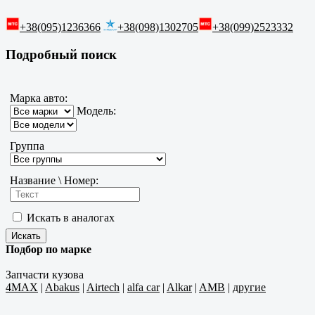
+38(095)1236366
+38(098)1302705
+38(099)2523332
Подробный поиск
Марка авто:
Модель:
Группа
Название \ Номер:
Искать в аналогах
Подбор по марке
Запчасти кузова
4MAX
|
Abakus
|
Airtech
|
alfa car
|
Alkar
|
AMB
|
другие