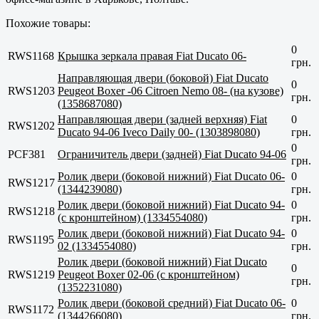
Похожие товары:
0
RWS1168
Крышка зеркала правая Fiat Ducato 06-
грн.
Направляющая двери (боковой) Fiat Ducato
0
RWS1203
Peugeot Boxer -06 Citroen Nemo 08- (на кузове)
грн.
(1358687080)
Направляющая двери (задней верхняя) Fiat
0
RWS1202
Ducato 94-06 Iveco Daily 00- (1303898080)
грн.
0
PCF381
Ограничитель двери (задней) Fiat Ducato 94-06
грн.
Ролик двери (боковой нижний) Fiat Ducato 06-
0
RWS1217
(1344239080)
грн.
Ролик двери (боковой нижний) Fiat Ducato 94-
0
RWS1218
(с кронштейном) (1334554080)
грн.
Ролик двери (боковой нижний) Fiat Ducato 94-
0
RWS1195
02 (1334554080)
грн.
Ролик двери (боковой нижний) Fiat Ducato
0
RWS1219
Peugeot Boxer 02-06 (с кронштейном)
грн.
(1352231080)
Ролик двери (боковой средний) Fiat Ducato 06-
0
RWS1172
(1344266080)
грн.