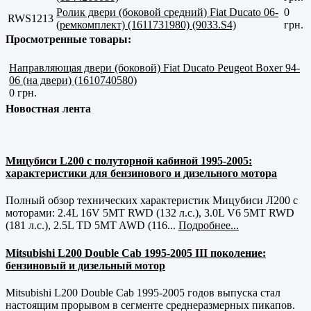
Ролик двери (боковой средний) Fiat Ducato 06-
0
RWS1213
(ремкомплект) (1611731980) (9033.S4)
грн.
Просмотренные товары:
Направляющая двери (боковой) Fiat Ducato Peugeot Boxer 94-
06 (на двери) (1610740580)
0 грн.
Новостная лента
Мицубиси L200 с полуторной кабиной 1995-2005:
характеристики для бензинового и дизельного мотора
Полный обзор технических характеристик Мицубиси Л200 с
моторами: 2.4L 16V 5MT RWD (132 л.с.), 3.0L V6 5MT RWD
(181 л.с.), 2.5L TD 5MT AWD (116...
Подробнее...
Mitsubishi L200 Double Cab 1995-2005 III поколение:
бензиновый и дизельный мотор
Mitsubishi L200 Double Cab 1995-2005 годов выпуска стал
настоящим прорывом в сегменте среднеразмерных пикапов.