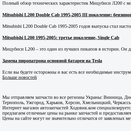
Полный обзор технических характеристик Мицубиси Л200 с мот
Mitsubishi L200 Double Cab 1995-2005 III поколение: бензи
Mitsubishi L200 Double Cab 1995-2005 годов выпуска стал наст
Mitsubishi L200 1995-2005: третье поколение, Single Cab
Мицубиси L200 – это один из лучших пикапов в истории. Он д
Замена пиропатрона основной батареи на Tesla
Если вы будете осторожны и вас есть все необходимые инструм
Больше новостей
Мы отправляем запчасти во все регионы Украны: Винница, Дне
Тернополь, Ужгород, Харьков, Херсон, Хмельницкий, Черкассы
Интернет магазин автозапчастей Ходовик.ком специализируется
предлагаем отличные цены на рынке запчастей и предоставляе
Цены на сайте могут не значительно отличатся от заявленых м