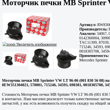
Моторчик печки MB Sprinter V
Артикул:
RW830
Производитель:
R
Аналоги:
34067, 
0142360004, 3090
TAC11309, 87039,
Увеличить изображение
715246, 34593, 69
0018305708, 3459
Применяемость:
Mercedes Sprinter
Моторчик печки MB Sprinter VW LT 96-06 (001 830 56 08) на 
8EW351304021, 570001, 715246, 34593, 698381, 0018305708, 34
Стоимость Моторчик печки MB Sprinter VW LT 96-06 (001 830 
в контактах. Наш магазин реализует только
качественные
запча
запчастей, у вас есть возможность получить скидку на общий за