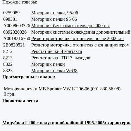
Похожие товары:
0259089
Моторчик печки, 95-06
698381
Моторчик печки 95-06
A0008603326
Моторчик бачка омывателя до 2000 г.в.
0392020026
Моторчик системы охлаждения дополнительный
A0018216760
Резистор моторчика отопителя после 2002 г.в.
2E0820521
Резистор моторчика отопителя с кондиционером
8212
Реостат печки 4 контакта
8213
Реостат печки TDI 7 выходов
8322
Моторчик печки
8323
Моторчик печки W638
Просмотренные товары:
Моторчик печки MB Sprinter VW LT 96-06 (001 830 56 08)
0 грн.
Новостная лента
Мицубиси L200 с полуторной кабиной 1995-2005: характерис