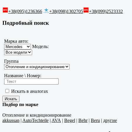
+38(095)1236366
+38(098)1302705
+38(099)2523332
Подробный поиск
Марка авто:
Модель:
Группа
Название \ Номер:
Искать в аналогах
Подбор по марке
Отопление и кондиционирование
akkussan
|
AutoTechteile
|
AVA
|
Begel
|
Behr
|
Beru
|
другие