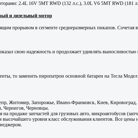
орами: 2.4L 16V 5MT RWD (132 л.с.), 3.0L V6 5MT RWD (181 л.
новый и дизельный мотор
оящим прорывом в сегменте среднеразмерных пикапов. Сочетая в 
оказал свою надежность и продолжает удивлять выносливостью 
енты, то заменить пиропатрон основной батареи на Тесла Модел 
пр, Житомир, Запорожье, Ивано-Франковск, Киев, Кировоград, Л
, Чернигов, Черновцы.
 на продаже запчастей для грузовых авто, микроавтобусов (зап
м высочайшего уровня класс обслуживания клиентов. Все цены 
енеджером.