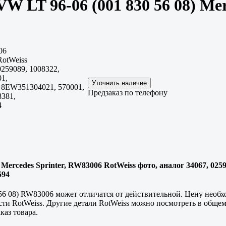
W LT 96-06 (001 830 56 08) M
06
otWeiss
0259089, 1008322,
01,
 8EW351304021, 570001,
Предзаказ по телефону
8381,
4
Mercedes Sprinter, RW83006 RotWeiss фото, аналог 34067, 0259
594
56 08) RW83006 может отличатся от действительной. Цену необ
сти RotWeiss. Другие детали RotWeiss можно посмотреть в общем
каз товара.