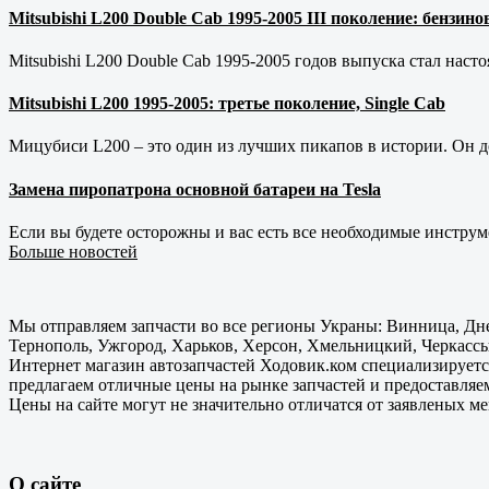
Mitsubishi L200 Double Cab 1995-2005 III поколение: бензи
Mitsubishi L200 Double Cab 1995-2005 годов выпуска стал наст
Mitsubishi L200 1995-2005: третье поколение, Single Cab
Мицубиси L200 – это один из лучших пикапов в истории. Он д
Замена пиропатрона основной батареи на Tesla
Если вы будете осторожны и вас есть все необходимые инструм
Больше новостей
Мы отправляем запчасти во все регионы Украны: Винница, Дне
Тернополь, Ужгород, Харьков, Херсон, Хмельницкий, Черкассы
Интернет магазин автозапчастей Ходовик.ком специализируется
предлагаем отличные цены на рынке запчастей и предоставляе
Цены на сайте могут не значительно отличатся от заявленых м
О сайте