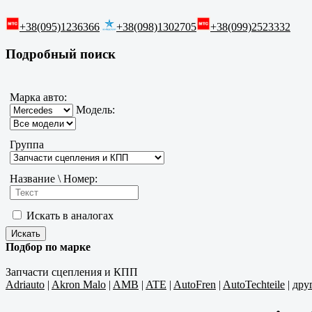
+38(095)1236366
+38(098)1302705
+38(099)2523332
Подробный поиск
Марка авто:
Модель:
Группа
Название \ Номер:
Искать в аналогах
Подбор по марке
Запчасти сцепления и КПП
Adriauto
|
Akron Malo
|
AMB
|
ATE
|
AutoFren
|
AutoTechteile
|
дру