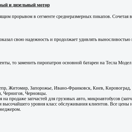
новый и дизельный мотор
оящим прорывом в сегменте среднеразмерных пикапов. Сочетая в 
оказал свою надежность и продолжает удивлять выносливостью 
енты, то заменить пиропатрон основной батареи на Тесла Модел 
пр, Житомир, Запорожье, Ивано-Франковск, Киев, Кировоград, Л
, Чернигов, Черновцы.
 на продаже запчастей для грузовых авто, микроавтобусов (зап
м высочайшего уровня класс обслуживания клиентов. Все цены 
енеджером.