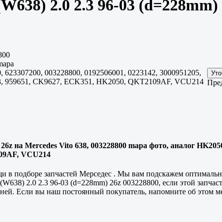
W638) 2.0 2.3 96-03 (d=228mm) 
800
apa
 623307200, 003228800, 0192506001, 0223142, 3000951205,
03, 959651, CK9627, ECK351, HK2050, QKT2109AF, VCU214
Пре
6z на Mercedes Vito 638, 003228800 mapa фото, аналог HK2050,
109AF, VCU214
 в подборе запчастей Мерседес . Мы вам подскажем оптимальны
W638) 2.0 2.3 96-03 (d=228mm) 26z 003228800, если этой запчаст
ней. Если вы наш постоянный покупатель, напомните об этом мен