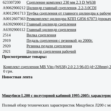
623307200
Сцепление комплект 230 мм 2.3 D W638
A9062900212
Цилиндр главный сцепления, 2.2-3.0CDI
A9012901713
Трубка сцепления от главного цилиндра к рабоч
A0012607363
Ремкомплект цилиндра КПП G856 67073 (прокач
A6392900012
Главный цилиндр сцепления
A6392900112
Главный цилиндр сцепления
2514
Вилка сцепления
2919
Педаль сцепления с резинкой до 2000г.
2920
Резинка педали сцепления
2921
Цилиндр сцепления рабочий
Просмотренные товары:
Комплект сцепления MB Vito (W638) 2.0 2.3 96-03 (d=228mm) 
0 грн.
Новостная лента
Мицубиси L200 с полуторной кабиной 1995-2005: характерис
Полный обзор технических характеристик Мицубиси Л200 с мот