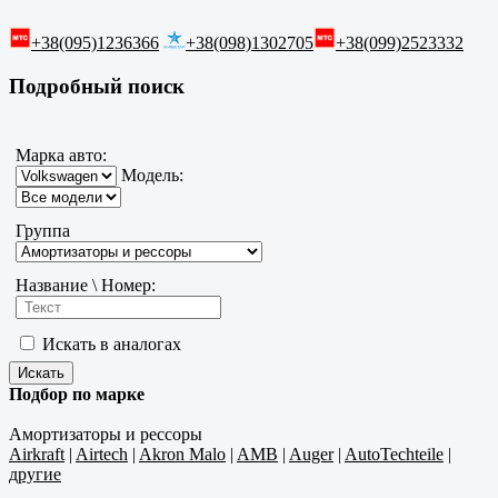
+38(095)1236366
+38(098)1302705
+38(099)2523332
Подробный поиск
Марка авто:
Модель:
Группа
Название \ Номер:
Искать в аналогах
Подбор по марке
Амортизаторы и рессоры
Airkraft
|
Airtech
|
Akron Malo
|
AMB
|
Auger
|
AutoTechteile
|
другие