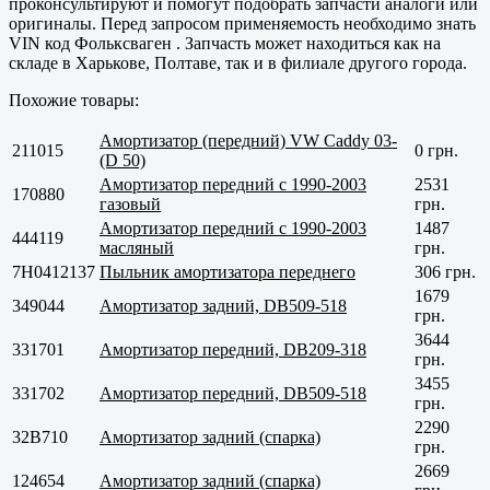
проконсультируют и помогут подобрать запчасти аналоги или
оригиналы. Перед запросом применяемость необходимо знать
VIN код Фольксваген . Запчасть может находиться как на
складе в
Харькове, Полтаве
, так и в филиале другого города.
Похожие товары:
Амортизатор (передний) VW Caddy 03-
211015
0 грн.
(D 50)
Амортизатор передний с 1990-2003
2531
170880
газовый
грн.
Амортизатор передний с 1990-2003
1487
444119
масляный
грн.
7H0412137
Пыльник амортизатора переднего
306 грн.
1679
349044
Амортизатор задний, DB509-518
грн.
3644
331701
Амортизатор передний, DB209-318
грн.
3455
331702
Амортизатор передний, DB509-518
грн.
2290
32B710
Амортизатор задний (спарка)
грн.
2669
124654
Амортизатор задний (спарка)