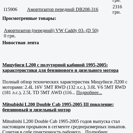
грн.
2316
115906
Амортизатор передний DB208-316
грн.
Просмотренные товары:
Амортизатор (передний) VW Caddy 03- (D 50)
0 грн.
Новостная лента
Мицубиси L200 с полуторной кабиной 1995-2005:
характеристики для бензинового и дизельного мотора
Полный обзор технических характеристик Мицубиси Л200 с
моторами: 2.4L 16V 5MT RWD (132 л.с.), 3.0L V6 5MT RWD
(181 л.с.), 2.5L TD 5MT AWD (116...
Подробнее...
Mitsubishi L200 Double Cab 1995-2005 III поколение:
бензиновый и дизельный мотор
Mitsubishi L200 Double Cab 1995-2005 годов выпуска стал
настоящим прорывом в сегменте среднеразмерных пикапов.
Сочетая в себе практичность рабочего...
Подробнее...