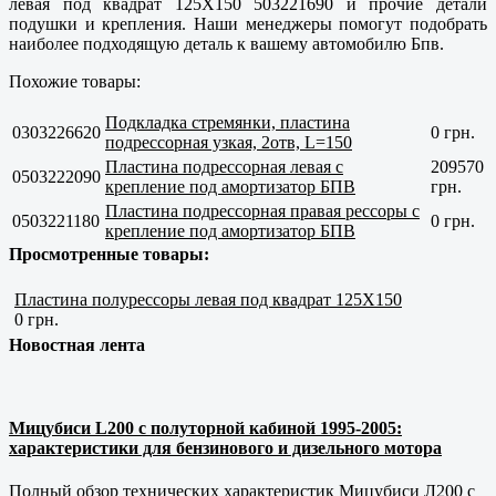
левая под квадрат 125X150 503221690 и прочие детали
подушки и крепления. Наши менеджеры помогут подобрать
наиболее подходящую деталь к вашему автомобилю Бпв.
Похожие товары:
Подкладка стремянки, пластина
0303226620
0 грн.
подрессорная узкая, 2отв, L=150
Пластина подрессорная левая с
209570
0503222090
крепление под амортизатор БПВ
грн.
Пластина подрессорная правая рессоры с
0503221180
0 грн.
крепление под амортизатор БПВ
Просмотренные товары:
Пластина полурессоры левая под квадрат 125X150
0 грн.
Новостная лента
Мицубиси L200 с полуторной кабиной 1995-2005:
характеристики для бензинового и дизельного мотора
Полный обзор технических характеристик Мицубиси Л200 с