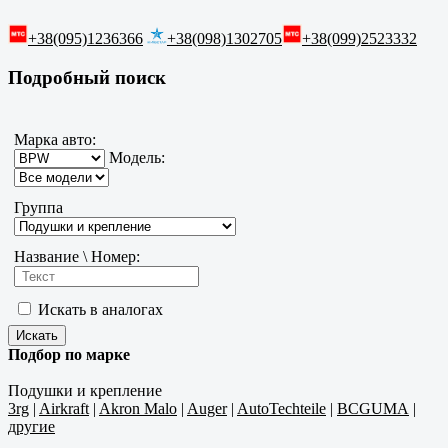
+38(095)1236366
+38(098)1302705
+38(099)2523332
Подробный поиск
Марка авто:
Модель:
Группа
Название \ Номер:
Искать в аналогах
Подбор по марке
Подушки и крепление
3rg
|
Airkraft
|
Akron Malo
|
Auger
|
AutoTechteile
|
BCGUMA
|
другие