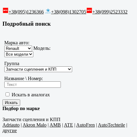
+38(095)1236366
+38(098)1302705
+38(099)2523332
Подробный поиск
Марка авто:
Модель:
Группа
Название \ Номер:
Искать в аналогах
Подбор по марке
Запчасти сцепления и КПП
Adriauto
|
Akron Malo
|
AMB
|
ATE
|
AutoFren
|
AutoTechteile
|
другие