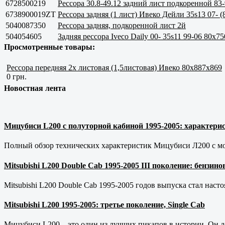
6728500219
Рессора 30.8-49.12 задний лист подкоренной 83
6738900019ZT
Рессора задняя (1 лист) Ивеко Дейли 35s13 07- 
5040087350
Рессора задняя, подкоренной лист 2й
504054605
Задняя рессора Iveco Daily 00- 35s11 99-06 80x7
Просмотренные товары:
Рессора передняя 2х листовая (1,5листовая) Ивеко 80x887x869
0 грн.
Новостная лента
Мицубиси L200 с полуторной кабиной 1995-2005: характерис
Полный обзор технических характеристик Мицубиси Л200 с мот
Mitsubishi L200 Double Cab 1995-2005 III поколение: бензи
Mitsubishi L200 Double Cab 1995-2005 годов выпуска стал наст
Mitsubishi L200 1995-2005: третье поколение, Single Cab
Мицубиси L200 – это один из лучших пикапов в истории. Он д