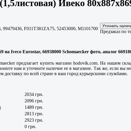
(1,5листовая) Ивеко 80x887x86
, 99479436, F011T381ZA75, 52453000, M1101700
Предзаказ по т
9 на Iveco Eurostar, 66938000 Schomaecker фото, аналог 6691
maecker предлагает купить магазин hodovik.com. На нашем склад
воните нам и уточните наличие ее в магазине. Так же, если вы 
м доставку по всей стране в ваш город курьерскими службами.
2034 грн.
2096 грн.
и
1489 грн.
2813 грн.
2923 грн.
0 грн.