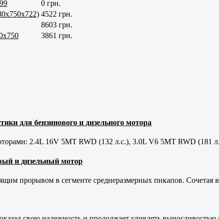
-99
0 грн.
(80x750x722)
4522 грн.
8603 грн.
50х750
3861 грн.
тики для бензинового и дизельного мотора
орами: 2.4L 16V 5MT RWD (132 л.с.), 3.0L V6 5MT RWD (181 л.
новый и дизельный мотор
оящим прорывом в сегменте среднеразмерных пикапов. Сочетая в 
оказал свою надежность и продолжает удивлять выносливостью 