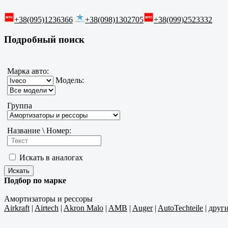
+38(095)1236366
+38(098)1302705
+38(099)2523332
Подробный поиск
Марка авто:
Модель:
Группа
Название \ Номер:
Искать в аналогах
Подбор по марке
Амортизаторы и рессоры
Airkraft
|
Airtech
|
Akron Malo
|
AMB
|
Auger
|
AutoTechteile
|
друг