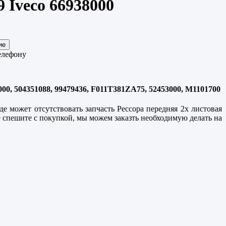
9 Iveco 66938000
елефону
8000, 504351088, 99479436, F011T381ZA75, 52453000, M1101700
е может отсутствовать запчасть Рессора передняя 2х листовая
не спешите с покупкой, мы можем заказть необходимую делать на