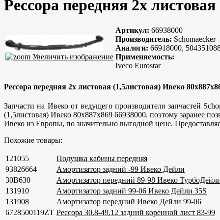
Рессора передняя 2х листовая 
Артикул:
66938000
Производитель:
Schomaecker
Аналоги:
66918000, 504351088
Увеличить изображение
Применяемость:
Iveco Eurostar
Рессора передняя 2х листовая (1,5листовая) Ивеко 80x887x86
Запчасти на Ивеко от ведущего производителя запчастей Scho
(1,5листовая) Ивеко 80x887x869 66938000, поэтому заранее поз
Ивеко из Европы, по значительно выгодной цене. Предоставляе
Похожие товары:
121055
Подушка кабины передняя
93826664
Амортизатор задний -99 Ивеко Дейли
30B630
Амортизатор передний 89-98 Ивеко ТурбоДейл
131910
Амортизатор задний 99-06 Ивеко Дейли 35S
131908
Амортизатор передний Ивеко Дейли 99-06
6728500119ZT
Рессора 30.8-49.12 задний коренной лист 83-99