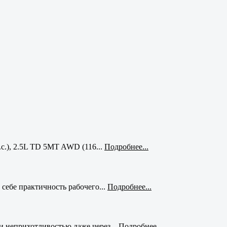
с.), 2.5L TD 5MT AWD (116...
Подробнее...
себе практичность рабочего...
Подробнее...
и неприхотливостью даже через...
Подробнее...