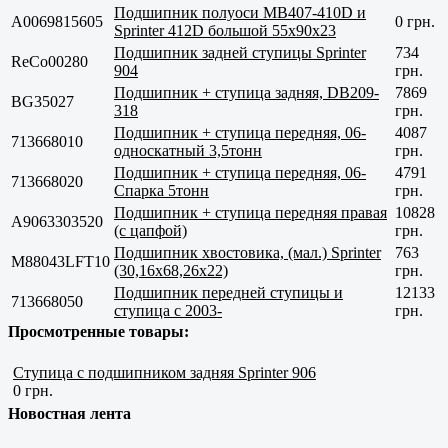
Подшипник полуоси MB407-410D и
A0069815605
0 грн.
Sprinter 412D большой 55x90x23
Подшипник задней ступицы Sprinter
734
ReCo00280
904
грн.
Подшипник + ступица задняя, DB209-
7869
BG35027
318
грн.
Подшипник + ступица передняя, 06-
4087
713668010
односкатный 3,5тонн
грн.
Подшипник + ступица передняя, 06-
4791
713668020
Спарка 5тонн
грн.
Подшипник + ступица передняя правая
10828
A9063303520
(с цапфой)
грн.
Подшипник хвостовика, (мал.) Sprinter
763
M88043LFT10
(30,16x68,26x22)
грн.
Подшипник передней ступицы и
12133
713668050
ступица с 2003-
грн.
Просмотренные товары:
Ступица с подшипником задняя Sprinter 906
0 грн.
Новостная лента