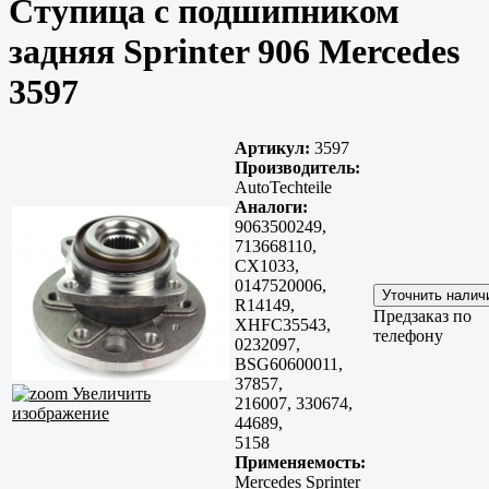
Ступица с подшипником
задняя Sprinter 906 Mercedes
3597
Артикул:
3597
Производитель:
AutoTechteile
Аналоги:
9063500249,
713668110,
CX1033,
0147520006,
R14149,
Предзаказ по
XHFC35543,
телефону
0232097,
BSG60600011,
37857,
Увеличить
216007, 330674,
изображение
44689,
5158
Применяемость:
Mercedes Sprinter