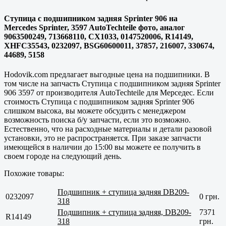
Ступица с подшипником задняя Sprinter 906 на
Mercedes Sprinter, 3597 AutoTechteile фото, аналог
9063500249, 713668110, CX1033, 0147520006, R14149,
XHFC35543, 0232097, BSG60600011, 37857, 216007, 330674,
44689, 5158
Hodovik.com предлагает выгодные цена на подшипники. В
том числе на запчасть Ступица с подшипником задняя Sprinter
906 3597 от производителя AutoTechteile для Мерседес. Если
стоимость Ступица с подшипником задняя Sprinter 906
слишком высока, вы можете обсудить с менеджером
возможность поиска б/у запчасти, если это возможно.
Естественно, что на расходные материалы и детали разовой
установки, это не распространяется. При заказе запчасти
имеющейся в наличии до 15:00 вы можете ее получить в
своем городе на следующий день.
Похожие товары:
Подшипник + ступица задняя DB209-
0232097
0 грн.
318
Подшипник + ступица задняя, DB209-
7371
R14149
318
грн.