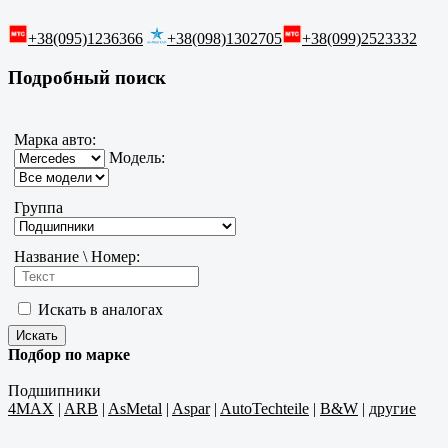
+38(095)1236366
+38(098)1302705
+38(099)2523332
Подробный поиск
Марка авто:
Модель:
Группа
Название \ Номер:
Искать в аналогах
Подбор по марке
Подшипники
4MAX
|
ARB
|
AsMetal
|
Aspar
|
AutoTechteile
|
B&W
|
другие