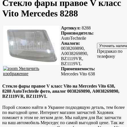
Стекло фары правое V класс
Vito Mercedes 8288
Артикул:
8288
Производитель:
AutoTechteile
Аналоги:
0038269890,
Предзаказ по
A0038269890,
телефону
BZ1119VR,
BZ1119VL
Увеличить
Применяемость:
изображение
Mercedes Vito 638
Стекло фары правое V класс Vito на Mercedes Vito 638,
8288 AutoTechteile фото, аналог 0038269890, A0038269890,
BZ1119VR, BZ1119VL
Порой сложно найти в Украине подходящую деталь, тем более
по выгодной цене. Интернет магазин запчастей Ходовик
поможет в этом не легком деле. Мы найдем для Вас запчасти
на ваш автомобиль Мерседес по самой выгодной цене. Так же