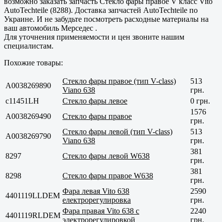
возможно заказать запчасть Стекло фары правое V класс Vito
AutoTechteile (8288). Доставка запчастей AutoTechteile по
Украине. И не забудьте посмотреть расходные материалы на
ваш автомобиль Мерседес .
Для уточнения применяемости и цен звоните нашим
специалистам.
Похожие товары:
Стекло фары правое (тип V-class)
513
A0038269890
Viano 638
грн.
с11451LH
Стекло фары левое
0 грн.
1576
A0038269490
Стекло фары правое
грн.
Стекло фары левой (тип V-class)
513
A0038269790
Viano 638
грн.
381
8297
Стекло фары левой W638
грн.
381
8298
Стекло фары правое W638
грн.
Фара левая Vito 638
2590
4401119LLDEM
електрорегулировка
грн.
Фара правая Vito 638 с
2240
4401119RLDEM
электрорегулировкой
грн.