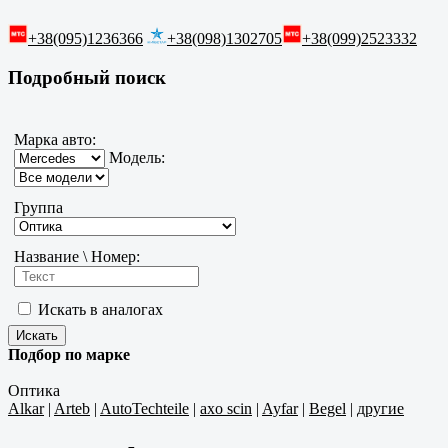
+38(095)1236366
+38(098)1302705
+38(099)2523332
Подробный поиск
Марка авто:
Модель:
Группа
Название \ Номер:
Искать в аналогах
Подбор по марке
Оптика
Alkar
|
Arteb
|
AutoTechteile
|
axo scin
|
Ayfar
|
Begel
|
другие