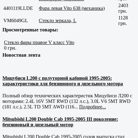
2403
4401119LLDE
Фара левая Vito 638 (механика)
грн.
1128
VM6049GL
Стекло зеркала, L
грн.
Просмотренные товары:
Стекло фары правое V класс Vito
0 грн.
Новостная лента
Мицубиси L200 с полуторной кабиной 1995-2005:
характеристики для бензинового и дизельного мотора
Полный обзор технических характеристик Мицубиси Л200 с
моторами: 2.4L 16V 5MT RWD (132 л.с.), 3.0L V6 5MT RWD
(181 л.с.), 2.5L TD 5MT AWD (116...
Подробнее...
Mitsubishi L200 Double Cab 1995-2005 III поколение:
бензиновый и дизельный мотор
Mitsubishi L200 Double Cab 1995-2005 годов выпуска стал