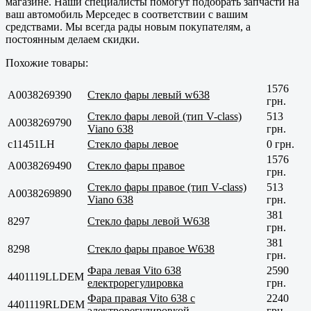
магазине. Наши специалисты помогут подобрать запчасти на
ваш автомобиль Мерседес в соответствии с вашим
средствами. Мы всегда рады новым покупателям, а
постоянным делаем скидки.
Похожие товары:
1576
A0038269390
Стекло фары левый w638
грн.
Стекло фары левой (тип V-class)
513
A0038269790
Viano 638
грн.
с11451LH
Стекло фары левое
0 грн.
1576
A0038269490
Стекло фары правое
грн.
Стекло фары правое (тип V-class)
513
A0038269890
Viano 638
грн.
381
8297
Стекло фары левой W638
грн.
381
8298
Стекло фары правое W638
грн.
Фара левая Vito 638
2590
4401119LLDEM
електрорегулировка
грн.
Фара правая Vito 638 с
2240
4401119RLDEM
электрорегулировкой
грн.