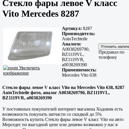
Стекло фары левое V класс
Vito Mercedes 8287
Артикул:
8287
Производитель:
AutoTechteile
Аналоги:
A0038269790,
Предзаказ по
BZ1119VL,
телефону
BZ1119VR,
a0038269390
Увеличить
Применяемость:
изображение
Mercedes Vito 638
Стекло фары левое V класс Vito на Mercedes Vito 638, 8287
AutoTechteile фото, аналог A0038269790, BZ1119VL,
BZ1119VR, a0038269390
У постоянных покупателей интернет магазина Ходовик есть
возможность покупать запчасти со скидкой до 5%.
Возможность купить Стекло фары левое V класс Vito на авто
Мерседес по выгодной цене или дешево возможно у нас в