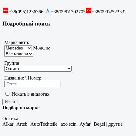
+38(095)1236366
+38(098)1302705
+38(099)2523332
Подробный поиск
Марка авто:
Модель:
Группа
Название \ Номер:
Искать в аналогах
Подбор по марке
Оптика
Alkar
|
Arteb
|
AutoTechteile
|
axo scin
|
Ayfar
|
Begel
|
другие