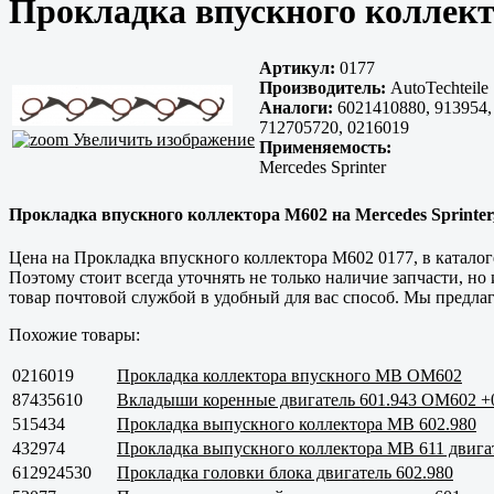
Прокладка впускного коллект
Артикул:
0177
Производитель:
AutoTechteile
Аналоги:
6021410880, 913954,
712705720, 0216019
Увеличить изображение
Применяемость:
Mercedes Sprinter
Прокладка впускного коллектора M602 на Mercedes Sprinter, 0
Цена на Прокладка впускного коллектора M602 0177, в каталог
Поэтому стоит всегда уточнять не только наличие запчасти, но
товар почтовой службой в удобный для вас способ. Мы предлаг
Похожие товары:
0216019
Прокладка коллектора впускного MB OM602
87435610
Вкладыши коренные двигатель 601.943 OM602 +
515434
Прокладка выпускного коллектора MB 602.980
432974
Прокладка выпускного коллектора MB 611 двига
612924530
Прокладка головки блока двигатель 602.980