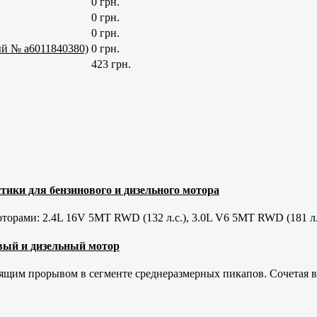
0 грн.
0 грн.
0 грн.
ый № a6011840380)
0 грн.
423 грн.
тики для бензинового и дизельного мотора
орами: 2.4L 16V 5MT RWD (132 л.с.), 3.0L V6 5MT RWD (181 л.
новый и дизельный мотор
оящим прорывом в сегменте среднеразмерных пикапов. Сочетая в 