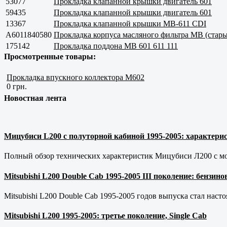
53077
Прокладка клапанной крышки двигатель 601
59435
Прокладка клапанной крышки двигатель 601
13367
Прокладка клапанной крышки MB-611 CDI
A6011840580
Прокладка корпуса масляного фильтра МВ (стар
175142
Прокладка поддона МВ 601 611 111
Просмотренные товары:
Прокладка впускного коллектора M602
0 грн.
Новостная лента
Мицубиси L200 с полуторной кабиной 1995-2005: характерис
Полный обзор технических характеристик Мицубиси Л200 с мот
Mitsubishi L200 Double Cab 1995-2005 III поколение: бензи
Mitsubishi L200 Double Cab 1995-2005 годов выпуска стал наст
Mitsubishi L200 1995-2005: третье поколение, Single Cab