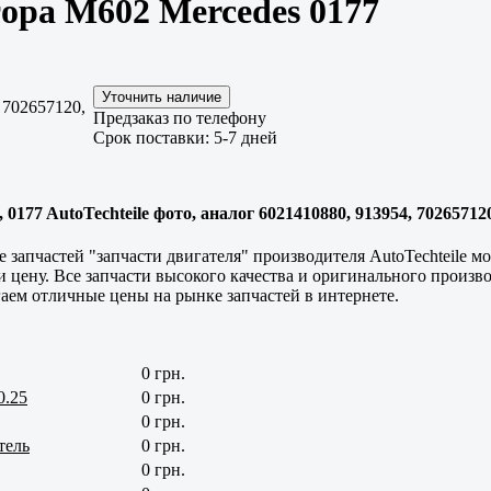
ора M602 Mercedes 0177
 702657120,
Предзаказ по телефону
Срок поставки: 5-7 дней
177 AutoTechteile фото, аналог 6021410880, 913954, 702657120
е запчастей "запчасти двигателя" производителя AutoTechteile 
 и цену. Все запчасти высокого качества и оригинального произв
аем отличные цены на рынке запчастей в интернете.
0 грн.
0.25
0 грн.
0 грн.
тель
0 грн.
0 грн.