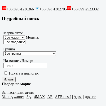
+38(095)1236366
+38(098)1302705
+38(099)2523332
Подробный поиск
Марка авто:
Модель:
Группа
Название \ Номер:
Искать в аналогах
Подбор по марке
Запчасти двигателя
3k borgwarner
|
3rg
|
4MAX
|
AE
|
AERdiesel
|
Ajusa
|
другие