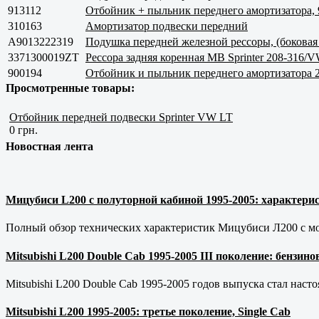
913112
Отбойник + пыльник переднего амортизатора, 
310163
Амортизатор подвески передний
A9013222319
Подушка передней железной рессоры, (боковая
3371300019ZT
Рессора задняя коренная MB Sprinter 208-316/V
900194
Отбойник и пыльник переднего амортизатора 
Просмотренные товары:
Отбойник передней подвески Sprinter VW LT
0 грн.
Новостная лента
Мицубиси L200 с полуторной кабиной 1995-2005: характерис
Полный обзор технических характеристик Мицубиси Л200 с мот
Mitsubishi L200 Double Cab 1995-2005 III поколение: бензи
Mitsubishi L200 Double Cab 1995-2005 годов выпуска стал наст
Mitsubishi L200 1995-2005: третье поколение, Single Cab