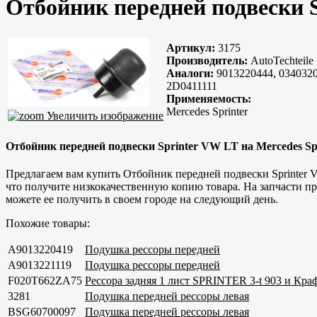
Отбойник передней подвески S
Артикул:
3175
Производитель:
AutoTechteile
Аналоги:
9013220444, 0340320
2D0411111
Применяемость:
Mercedes Sprinter
Увеличить изображение
Отбойник передней подвески Sprinter VW LT на Mercedes Spri
Предлагаем вам купить Отбойник передней подвески Sprinter V
что получите низкокачественную копию товара. На запчасти пр
можете ее получить в своем городе на следующий день.
Похожие товары:
A9013220419
Подушка рессоры передней
A9013221119
Подушка рессоры передней
F020T662ZA75
Рессора задняя 1 лист SPRINTER 3-t 903 и Кра
3281
Подушка передней рессоры левая
BSG60700097
Подушка передней рессоры левая