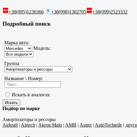
+38(095)1236366
+38(098)1302705
+38(099)2523332
Подробный поиск
Марка авто:
Модель:
Группа
Название \ Номер:
Искать в аналогах
Подбор по марке
Амортизаторы и рессоры
Airkraft
|
Airtech
|
Akron Malo
|
AMB
|
Auger
|
AutoTechteile
|
друг