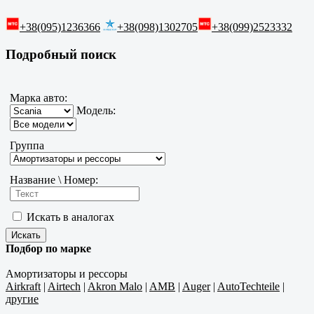
+38(095)1236366
+38(098)1302705
+38(099)2523332
Подробный поиск
Марка авто:
Модель:
Группа
Название \ Номер:
Искать в аналогах
Подбор по марке
Амортизаторы и рессоры
Airkraft
|
Airtech
|
Akron Malo
|
AMB
|
Auger
|
AutoTechteile
|
другие