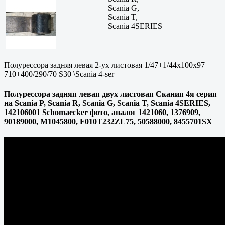
Scania G,
Scania T,
Scania 4SERIES
Полурессора задняя левая 2-ух листовая 1/47+1/44x100x97
710+400/290/70 S30 \Scania 4-ser
Полурессора задняя левая двух листовая Скания 4я серия
на Scania P, Scania R, Scania G, Scania T, Scania 4SERIES,
142106001 Schomaecker фото, аналог 1421060, 1376909,
90189000, M1045800, F010T232ZL75, 50588000, 8455701SX