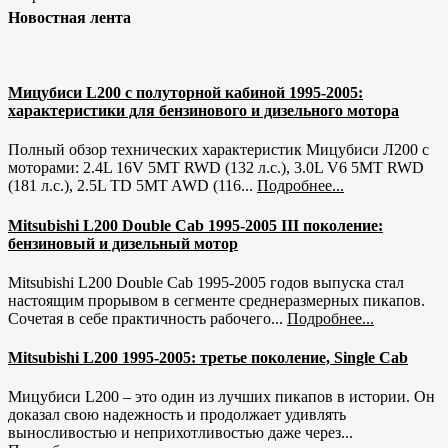
Новостная лента
Мицубиси L200 с полуторной кабиной 1995-2005:
характеристики для бензинового и дизельного мотора
Полный обзор технических характеристик Мицубиси Л200 с
моторами: 2.4L 16V 5MT RWD (132 л.с.), 3.0L V6 5MT RWD
(181 л.с.), 2.5L TD 5MT AWD (116...
Подробнее...
Mitsubishi L200 Double Cab 1995-2005 III поколение:
бензиновый и дизельный мотор
Mitsubishi L200 Double Cab 1995-2005 годов выпуска стал
настоящим прорывом в сегменте среднеразмерных пикапов.
Сочетая в себе практичность рабочего...
Подробнее...
Mitsubishi L200 1995-2005: третье поколение, Single Cab
Мицубиси L200 – это один из лучших пикапов в истории. Он
доказал свою надежность и продолжает удивлять
выносливостью и неприхотливостью даже через...