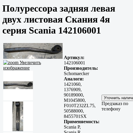
Полурессора задняя левая
двух листовая Скания 4я
серия Scania 142106001
Артикул:
Увеличить
142106001
изображение
Производитель:
Schomaecker
Аналоги:
1421060,
1376909,
90189000,
M1045800,
Предзаказ по
F010T232ZL75,
телефону
50588000,
8455701SX
Применяемость:
Scania P,
Scania R,