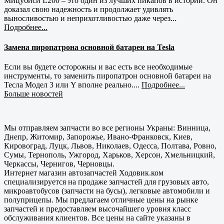
Мицубиси L200 – это один из лучших пикапов в истории. Он
доказал свою надежность и продолжает удивлять
выносливостью и неприхотливостью даже через...
Подробнее...
Замена пиропатрона основной батареи на Tesla
Если вы будете осторожны и вас есть все необходимые
инструменты, то заменить пиропатрон основной батареи на
Тесла Модел 3 или Y вполне реально....
Подробнее...
Больше новостей
Мы отправляем запчасти во все регионы Украны: Винница,
Днепр, Житомир, Запорожье, Ивано-Франковск, Киев,
Кировоград, Луцк, Львов, Николаев, Одесса, Полтава, Ровно,
Сумы, Тернополь, Ужгород, Харьков, Херсон, Хмельницкий,
Черкассы, Чернигов, Черновцы.
Интернет магазин автозапчастей Ходовик.ком
специализируется на продаже запчастей для грузовых авто,
микроавтобусов (запчасти на бусы), легковые автомобили и
полуприцепы. Мы предлагаем отличные цены на рынке
запчастей и предоставляем высочайшего уровня класс
обслуживания клиентов. Все цены на сайте указаны в